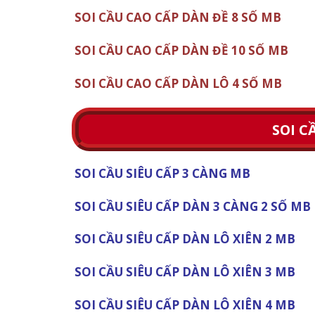
SOI CẦU CAO CẤP DÀN ĐỀ 8 SỐ MB
SOI CẦU CAO CẤP DÀN ĐỀ 10 SỐ MB
SOI CẦU CAO CẤP DÀN LÔ 4 SỐ MB
SOI C
SOI CẦU SIÊU CẤP 3 CÀNG MB
SOI CẦU SIÊU CẤP DÀN 3 CÀNG 2 SỐ MB
SOI CẦU SIÊU CẤP DÀN LÔ XIÊN 2 MB
SOI CẦU SIÊU CẤP DÀN LÔ XIÊN 3 MB
SOI CẦU SIÊU CẤP DÀN LÔ XIÊN 4 MB