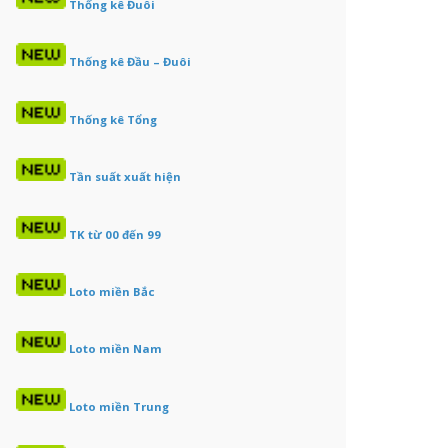
Thống kê Đuôi
Thống kê Đầu – Đuôi
Thống kê Tổng
Tần suất xuất hiện
TK từ 00 đến 99
Loto miền Bắc
Loto miền Nam
Loto miền Trung