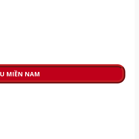
ẦU MIỀN NAM