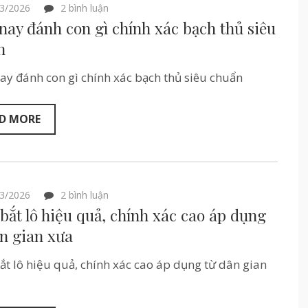
ở
3/2026
2 bình luận
hôm
ay đánh con gì chính xác bạch thủ siêu
nay
đánh
n
con
gì
y đánh con gì chính xác bạch thủ siêu chuẩn
chính
xác
bạch
thủ
D MORE
siêu
chuẩn
ở
3/2026
2 bình luận
cách
bắt lô hiệu quả, chính xác cao áp dụng
bắt
lô
n gian xưa
hiệu
quả,
ắt lô hiệu quả, chính xác cao áp dụng từ dân gian
chính
xác
cao
áp