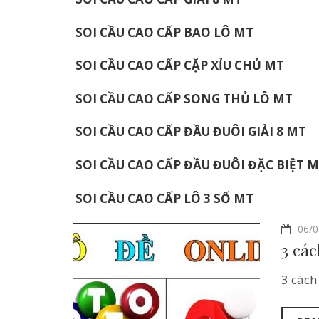
SOI CẦU CAO CẤP BAO LÔ MT
SOI CẦU CAO CẤP CẶP XỈU CHỦ MT
SOI CẦU CAO CẤP SONG THỦ LÔ MT
SOI CẦU CAO CẤP ĐẦU ĐUÔI GIẢI 8 MT
SOI CẦU CAO CẤP ĐẦU ĐUÔI ĐẶC BIỆT 
SOI CẦU CAO CẤP LÔ 3 SỐ MT
06/0
3 các
3 cách