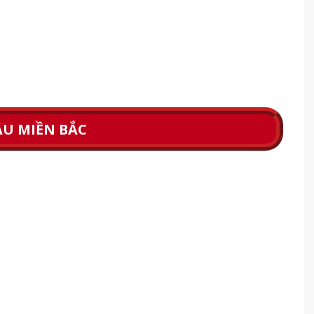
ẦU MIỀN BẮC