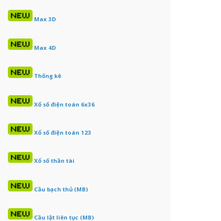
Max 3D
Max 4D
Thống kê
Xổ số điện toán 6x36
Xổ số điện toán 123
Xổ số thần tài
Cầu bạch thủ (MB)
Cầu lật liên tục (MB)