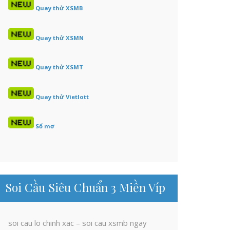
Quay thử XSMB
Quay thử XSMN
Quay thử XSMT
Quay thử Vietlott
Sổ mơ
Soi Cầu Siêu Chuẩn 3 Miền Víp
soi cau lo chinh xac – soi cau xsmb ngay