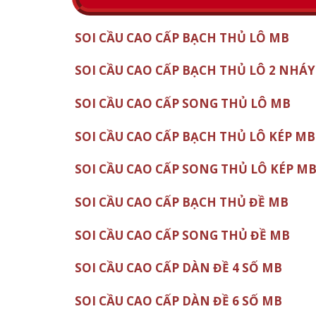
SOI CẦU CAO CẤP BẠCH THỦ LÔ MB
SOI CẦU CAO CẤP BẠCH THỦ LÔ 2 NHÁ
SOI CẦU CAO CẤP SONG THỦ LÔ MB
SOI CẦU CAO CẤP BẠCH THỦ LÔ KÉP MB
SOI CẦU CAO CẤP SONG THỦ LÔ KÉP M
SOI CẦU CAO CẤP BẠCH THỦ ĐỀ MB
SOI CẦU CAO CẤP SONG THỦ ĐỀ MB
SOI CẦU CAO CẤP DÀN ĐỀ 4 SỐ MB
SOI CẦU CAO CẤP DÀN ĐỀ 6 SỐ MB