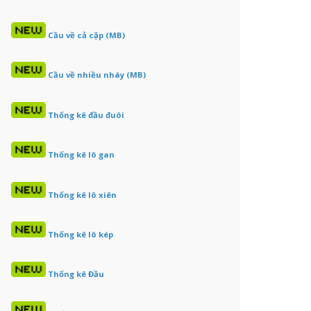
Cầu về cả cặp (MB)
Cầu về nhiều nháy (MB)
Thống kê đầu đuôi
Thống kê lô gan
Thống kê lô xiên
Thống kê lô kép
Thống kê Đầu