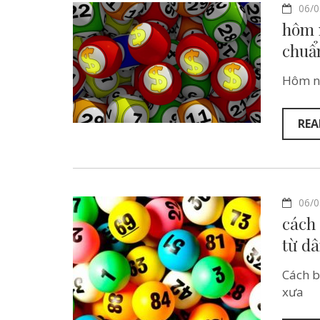
06/0
hôm n
chuẩ
Hôm na
REA
06/0
cách 
từ dâ
Cách b
xưa