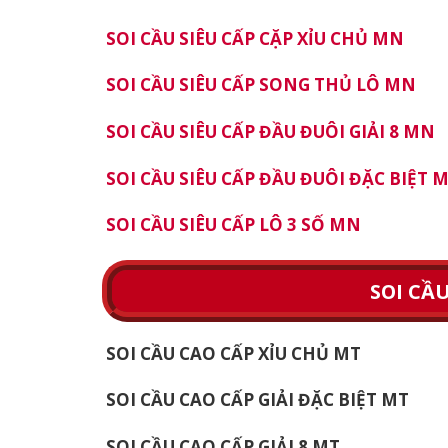
SOI CẦU SIÊU CẤP CẶP XỈU CHỦ MN
SOI CẦU SIÊU CẤP SONG THỦ LÔ MN
SOI CẦU SIÊU CẤP ĐẦU ĐUÔI GIẢI 8 MN
SOI CẦU SIÊU CẤP ĐẦU ĐUÔI ĐẶC BIỆT 
SOI CẦU SIÊU CẤP LÔ 3 SỐ MN
SOI CẦ
SOI CẦU CAO CẤP XỈU CHỦ MT
SOI CẦU CAO CẤP GIẢI ĐẶC BIỆT MT
SOI CẦU CAO CẤP GIẢI 8 MT