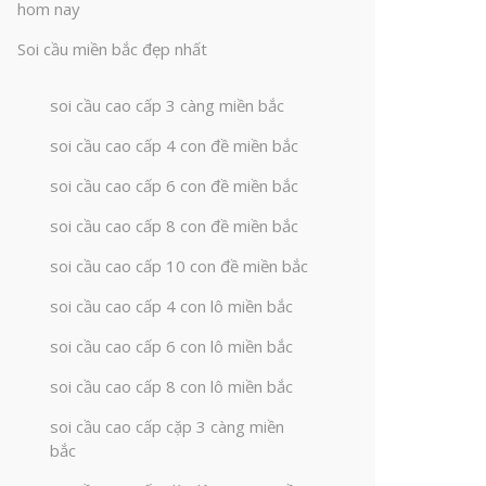
hom nay
Soi cầu miền bắc đẹp nhất
soi cầu cao cấp 3 càng miền bắc
soi cầu cao cấp 4 con đề miền bắc
soi cầu cao cấp 6 con đề miền bắc
soi cầu cao cấp 8 con đề miền bắc
soi cầu cao cấp 10 con đề miền bắc
soi cầu cao cấp 4 con lô miền bắc
soi cầu cao cấp 6 con lô miền bắc
soi cầu cao cấp 8 con lô miền bắc
soi cầu cao cấp cặp 3 càng miền
bắc