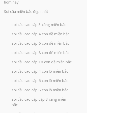
hom nay
Soi cầu miền bắc đẹp nhất
soi cầu cao cấp 3 càng miền bắc
soi cầu cao cấp 4 con đề miền bắc
soi cầu cao cấp 6 con đề miền bắc
soi cầu cao cấp 8 con đề miền bắc
soi cầu cao cấp 10 con đề miền bắc
soi cầu cao cấp 4 con lô miền bắc
soi cầu cao cấp 6 con lô miền bắc
soi cầu cao cấp 8 con lô miền bắc
soi cầu cao cấp cặp 3 càng miền
bắc