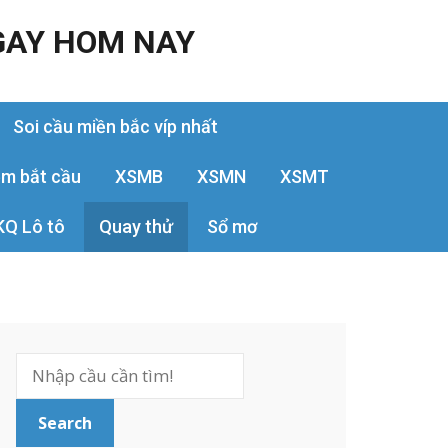
NGAY HOM NAY
Soi cầu miền bắc víp nhất
ệm bắt cầu
XSMB
XSMN
XSMT
KQ Lô tô
Quay thử
Sổ mơ
Search