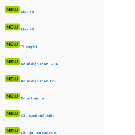
Max 3D
Max 4D
Thống kê
Xổ số điện toán 6x36
Xổ số điện toán 123
Xổ số thần tài
Cầu bạch thủ (MB)
Cầu lật liên tục (MB)