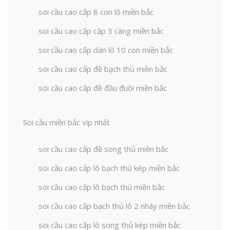
soi cầu cao cấp 8 con lô miền bắc
soi cầu cao cấp cặp 3 càng miền bắc
soi cầu cao cấp dàn lô 10 con miền bắc
soi cầu cao cấp đề bạch thủ miền bắc
soi cầu cao cấp đề đầu đuôi miền bắc
Soi cầu miền bắc víp nhất
soi cầu cao cấp đề song thủ miền bắc
soi cầu cao cấp lô bạch thủ kép miền bắc
soi cầu cao cấp lô bạch thủ miền bắc
soi cầu cao cấp bạch thủ lô 2 nháy miền bắc
soi cầu cao cấp lô song thủ kép miền bắc