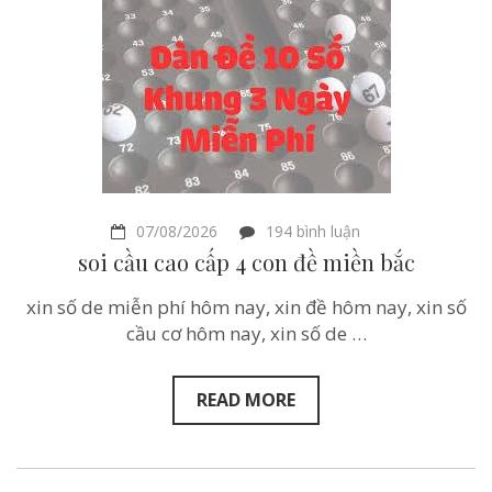
ở
07/08/2026
194 bình luận
soi
soi cầu cao cấp 4 con đề miền bắc
cầu
cao
xin số de miễn phí hôm nay, xin đề hôm nay, xin số
cấp
4
cầu cơ hôm nay, xin số de …
con
đề
miền
READ MORE
bắc