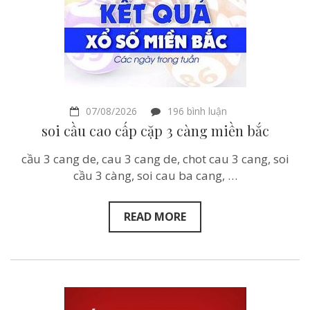
ở
07/08/2026
196 bình luận
soi
soi cầu cao cấp cặp 3 càng miền bắc
cầu
cao
cầu 3 cang de, cau 3 cang de, chot cau 3 cang, soi
cấp
cặp
cầu 3 càng, soi cau ba cang, …
3
càng
miền
READ MORE
bắc