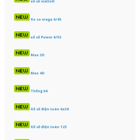
xổ số vietlott
Xo so mega 6/45
xổ số Power 6/55
Max 3D
Max 4D
Thống kê
Xổ số điện toán 6x36
Xổ số điện toán 123