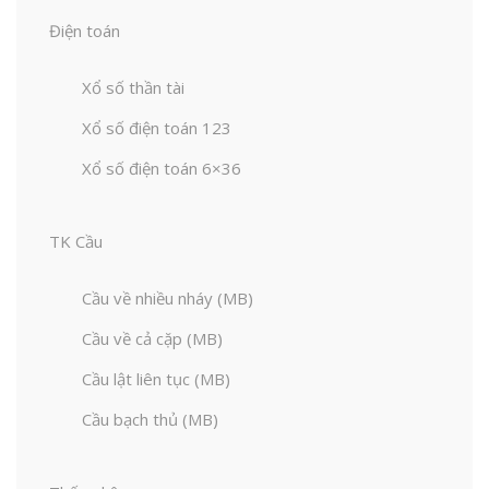
Điện toán
Xổ số thần tài
Xổ số điện toán 123
Xổ số điện toán 6×36
TK Cầu
Cầu về nhiều nháy (MB)
Cầu về cả cặp (MB)
Cầu lật liên tục (MB)
Cầu bạch thủ (MB)