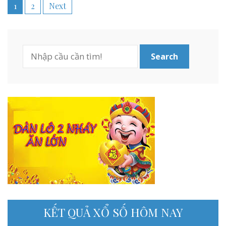
Điều
1
2
Next
hướng
bài
viết
Search
KẾT QUẢ XỔ SỐ HÔM NAY