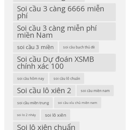
Soi cầu 3 càng 6666 miễn
phí
Soi cầu 3 càng miễn phí
miền Nam
soi cầu 3 miền
soi cầu bạch thủ đề
Soi cầu Dự đoán XSMB
chính xác 100
soi cầu hôm nay
soi cầu lô chuẩn
Soi cầu lô xiên 2
soi cầu miền nam
soi cầu miền trung
soi cầu xỉu chủ miền nam
soi lô xiên
soi lo 2 nháy
Soi lô xiên chuẩn