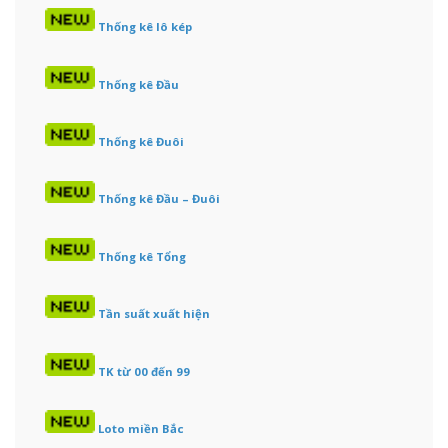
Thống kê lô kép
Thống kê Đầu
Thống kê Đuôi
Thống kê Đầu – Đuôi
Thống kê Tổng
Tần suất xuất hiện
TK từ 00 đến 99
Loto miền Bắc