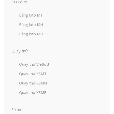
KQ Lô tô
Bảng loto MT
Bảng loto MN
Bảng loto MB
Quay thử
Quay thử Vietlott
Quay thử XSMT
Quay thử XSMN
Quay thử XSMB
Sổ mơ