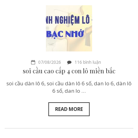
ở
07/08/2026
116 bình luận
soi
soi cầu cao cấp 4 con lô miền bắc
cầu
cao
soi cầu dàn lô 6, soi cầu dàn lô 6 số, dan lo 6, dàn lô
cấp
4
6 số, dan lo …
con
lô
miền
READ MORE
bắc