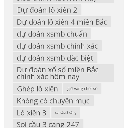
Dự đoán lô xiên 2
Dự đoán lô xiên 4 miền Bắc
dự đoán xsmb chuẩn
dự đoán xsmb chính xác
dự đoán xsmb đặc biệt
Dự đoán xổ số miền Bắc
chính xác hôm nay
Ghép lô xiên
giờ vàng chốt số
Không có chuyên mục
Lô xiên 3
soi cầu 3 càng
Soi cầu 3 càng 247