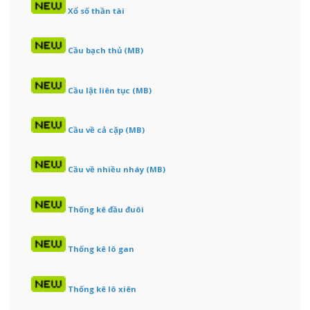
Xổ số thần tài
Cầu bạch thủ (MB)
Cầu lật liên tục (MB)
Cầu về cả cặp (MB)
Cầu về nhiều nháy (MB)
Thống kê đầu đuôi
Thống kê lô gan
Thống kê lô xiên