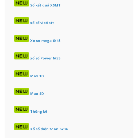
Sổ kết quả XSMT
xổ số vietlott
Xo so mega 6/45
xổ số Power 6/55
Max 3D
Max 4D
Thống kê
Xổ số điện toán 6x36