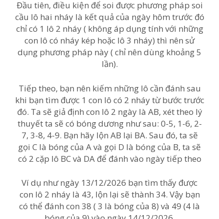
Đầu tiên, điều kiện để soi được phương pháp soi
cầu lô hai nháy là kết quả của ngày hôm trước đó
chỉ có 1 lô 2 nháy ( không áp dụng tính với những
con lô có nháy kép hoặc lô 3 nháy) thì nên sử
dụng phương pháp này ( chỉ nên dùng khoảng 5
lần).
Tiếp theo, bạn nên kiếm những lô cần đánh sau
khi bạn tìm được 1 con lô có 2 nháy từ bước trước
đó. Ta sẽ giả định con lô 2 ngày là AB, xét theo lý
thuyết ta sẽ có bóng dương như sau: 0-5, 1-6, 2-
7, 3-8, 4-9. Bạn hãy lộn AB lại BA. Sau đó, ta sẽ
gọi C là bóng của A và gọi D là bóng của B, ta sẽ
có 2 cặp lô BC và DA để đánh vào ngày tiếp theo
Ví dụ như ngày 13/12/2026 bạn tìm thấy được
con lô 2 nháy là 43, lộn lại sẽ thành 34. Vậy bạn
có thể đánh con 38 ( 3 là bóng của 8) và 49 (4 là
bóng của 9) vào ngày 14/12/2026.