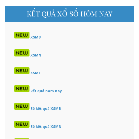
KẾT QUẢ XỔ SỐ HÔM NAY
XSMB
XSMN
XSMT
kết quả hôm nay
Sổ kết quả XSMB
Sổ kết quả XSMN