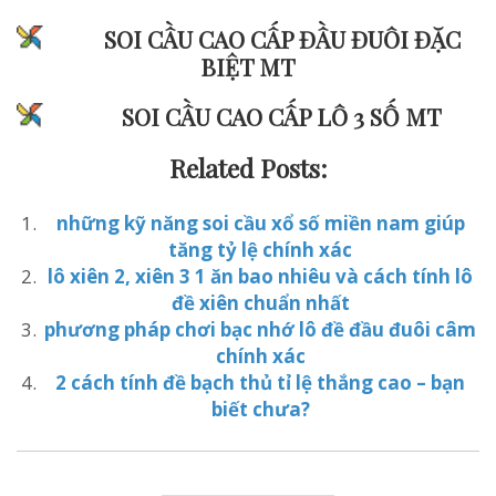
SOI CẦU CAO CẤP ĐẦU ĐUÔI ĐẶC
BIỆT MT
SOI CẦU CAO CẤP LÔ 3 SỐ MT
Related Posts:
những kỹ năng soi cầu xổ số miền nam giúp
tăng tỷ lệ chính xác
lô xiên 2, xiên 3 1 ăn bao nhiêu và cách tính lô
đề xiên chuẩn nhất
phương pháp chơi bạc nhớ lô đề đầu đuôi câm
chính xác
2 cách tính đề bạch thủ tỉ lệ thắng cao – bạn
biết chưa?