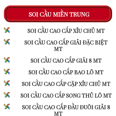
SOI CẦU MIỀN TRUNG
SOI CẦU CAO CẤP XỈU CHỦ MT
SOI CẦU CAO CẤP GIẢI ĐẶC BIỆT
MT
SOI CẦU CAO CẤP GIẢI 8 MT
SOI CẦU CAO CẤP BAO LÔ MT
SOI CẦU CAO CẤP CẶP XỈU CHỦ MT
SOI CẦU CAO CẤP SONG THỦ LÔ MT
SOI CẦU CAO CẤP ĐẦU ĐUÔI GIẢI 8
MT