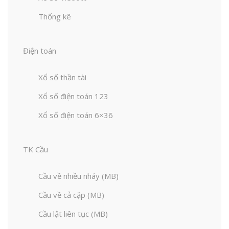
Thống kê
Điện toán
Xổ số thần tài
Xổ số điện toán 123
Xổ số điện toán 6×36
TK Cầu
Cầu về nhiều nháy (MB)
Cầu về cả cặp (MB)
Cầu lật liên tục (MB)