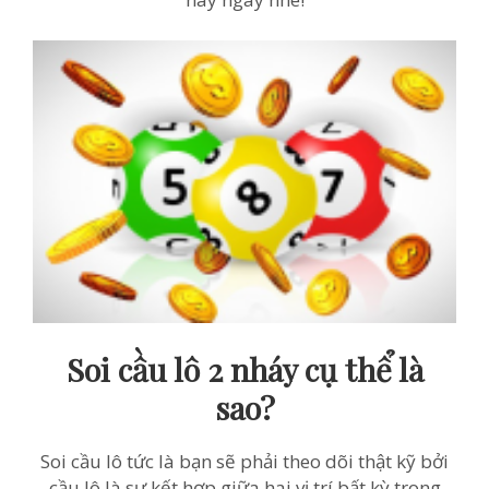
Soi cầu lô 2 nháy cụ thể là
sao?
Soi cầu lô tức là bạn sẽ phải theo dõi thật kỹ bởi
cầu lô là sự kết hợp giữa hai vị trí bất kỳ trong