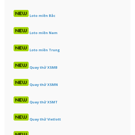
Loto miền Bắc
Loto miền Nam
Loto miền Trung
Quay thử XSMB
Quay thử XSMN
Quay thử XSMT
Quay thử Vietlott