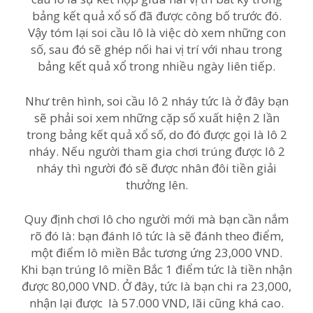
bảng kết quả xổ số đã được công bố trước đó.
Vậy tóm lại soi cầu lô là việc dò xem những con
số, sau đó sẽ ghép nối hai vị trí với nhau trong
bảng kết quả xổ trong nhiều ngày liên tiếp.
Như trên hình, soi cầu lô 2 nháy tức là ở đây bạn
sẽ phải soi xem những cặp số xuất hiện 2 lần
trong bảng kết quả xổ số, do đó được gọi là lô 2
nháy. Nếu người tham gia chơi trúng được lô 2
nháy thì người đó sẽ được nhân đôi tiền giải
thưởng lên.
Quy định chơi lô cho người mới mà bạn cần nắm
rõ đó là: bạn đánh lô tức là sẽ đánh theo điểm,
một điểm lô miền Bắc tương ứng 23,000 VND.
Khi bạn trúng lô miền Bắc 1 điểm tức là tiền nhận
được 80,000 VND. Ở đây, tức là bạn chi ra 23,000,
nhận lại được là 57.000 VND, lãi cũng khá cao.