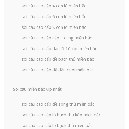
soi cầu cao cấp 4 con lô miền bắc
soi cầu cao cấp 6 con lô miền bắc
soi cầu cao cấp 8 con lô miền bắc
soi cầu cao cấp cặp 3 càng miền bắc
soi cầu cao cấp dàn lô 10 con miền bắc
soi cầu cao cấp đề bạch thủ miền bắc
soi cầu cao cấp đề đầu đuôi miền bắc
Soi cầu miền bắc víp nhất
soi cầu cao cấp đề song thủ miền bắc
soi cầu cao cấp lô bạch thủ kép miền bắc
soi cầu cao cấp lô bạch thủ miền bắc