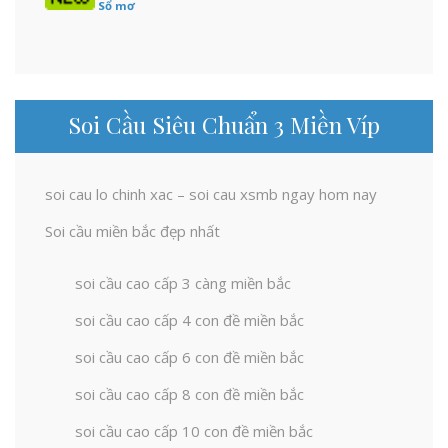
Sổ mơ
Soi Cầu Siêu Chuẩn 3 Miền Víp
soi cau lo chinh xac – soi cau xsmb ngay hom nay
Soi cầu miền bắc đẹp nhất
soi cầu cao cấp 3 càng miền bắc
soi cầu cao cấp 4 con đề miền bắc
soi cầu cao cấp 6 con đề miền bắc
soi cầu cao cấp 8 con đề miền bắc
soi cầu cao cấp 10 con đề miền bắc