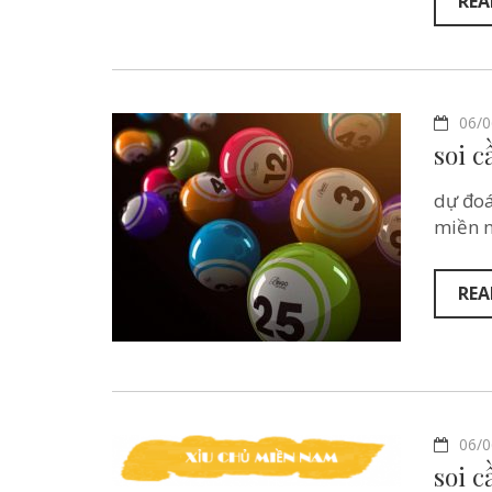
REA
06/0
soi 
dự đoá
miền n
REA
06/0
soi 