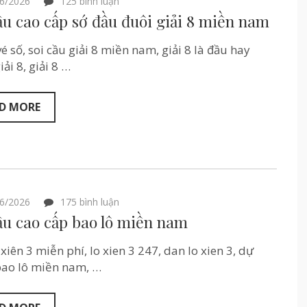
ở
6/2026
125 bình luận
soi
ầu cao cấp sớ đầu đuôi giải 8 miền nam
cầu
cao
cấp
vé số, soi cầu giải 8 miền nam, giải 8 là đầu hay
sớ
iải 8, giải 8 …
đầu
đuôi
giải
8
D MORE
miền
nam
ở
6/2026
175 bình luận
soi
ầu cao cấp bao lô miền nam
cầu
cao
cấp
xiên 3 miễn phí, lo xien 3 247, dan lo xien 3, dự
bao
ao lô miền nam, …
lô
miền
nam