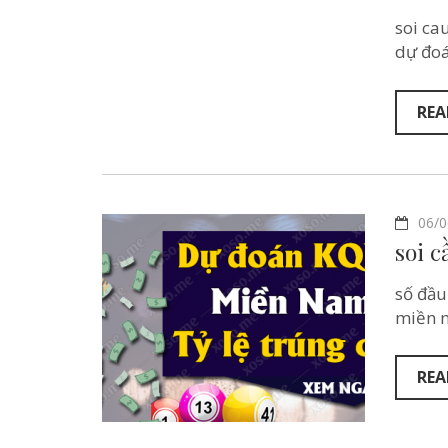
soi ca
dự đo
REA
06/0
soi c
số đầu
miền n
REA