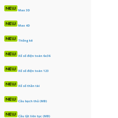
Max 3D
Max 4D
Thống kê
Xổ số điện toán 6x36
Xổ số điện toán 123
Xổ số thần tài
Cầu bạch thủ (MB)
Cầu lật liên tục (MB)