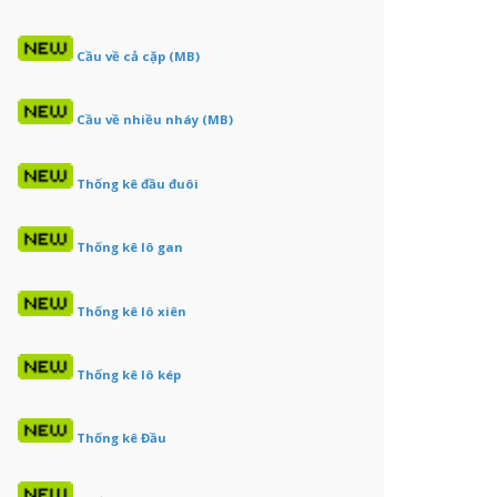
Cầu về cả cặp (MB)
Cầu về nhiều nháy (MB)
Thống kê đầu đuôi
Thống kê lô gan
Thống kê lô xiên
Thống kê lô kép
Thống kê Đầu