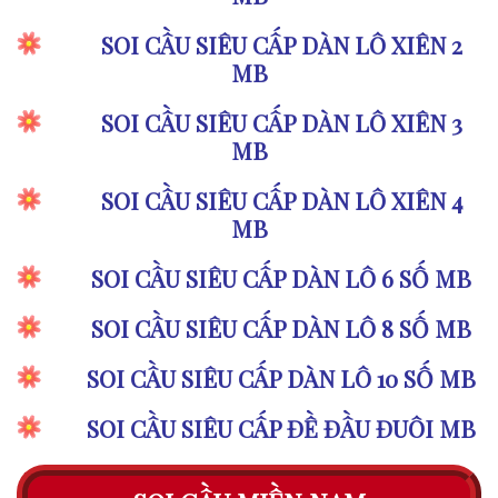
SOI CẦU SIÊU CẤP DÀN LÔ XIÊN 2
MB
SOI CẦU SIÊU CẤP DÀN LÔ XIÊN 3
MB
SOI CẦU SIÊU CẤP DÀN LÔ XIÊN 4
MB
SOI CẦU SIÊU CẤP DÀN LÔ 6 SỐ MB
SOI CẦU SIÊU CẤP DÀN LÔ 8 SỐ MB
SOI CẦU SIÊU CẤP DÀN LÔ 10 SỐ MB
SOI CẦU SIÊU CẤP ĐỀ ĐẦU ĐUÔI MB