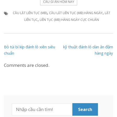
CẦU GÌ ĂN HÔM NAY
,
,
CẦU LẬT LIÊN TỤC (MB)
CẦU LẬT LIÊN TỤC (MB) HÀNG NGÀY
LẬT
,
LIÊN TỤC
LIÊN TỤC (MB) HÀNG NGÀY CỰC CHUẨN
Điều
Bỏ túi bí kíp đánh lô xiên siêu
kỹ thuật đánh lô dàn ăn đậm
hướng
chuẩn
hàng ngày
bài
viết
Comments are closed.
Search