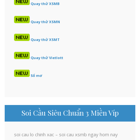
Quay thử XSMB
Quay thử XSMN
Quay thử XSMT
Quay thử Vietlott
Sổ mơ
Soi Cầu Siêu Chuẩn 3 Miền Víp
soi cau lo chinh xac – soi cau xsmb ngay hom nay