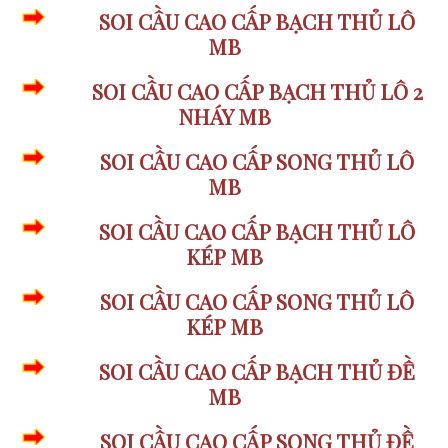
SOI CẦU CAO CẤP BẠCH THỦ LÔ
MB
SOI CẦU CAO CẤP BẠCH THỦ LÔ 2
NHÁY MB
SOI CẦU CAO CẤP SONG THỦ LÔ
MB
SOI CẦU CAO CẤP BẠCH THỦ LÔ
KÉP MB
SOI CẦU CAO CẤP SONG THỦ LÔ
KÉP MB
SOI CẦU CAO CẤP BẠCH THỦ ĐỀ
MB
SOI CẦU CAO CẤP SONG THỦ ĐỀ