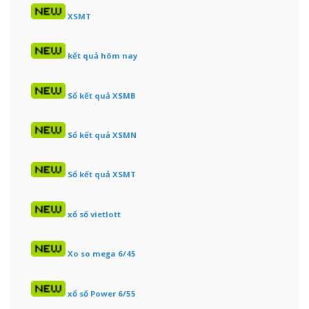
XSMT
kết quả hôm nay
Sổ kết quả XSMB
Sổ kết quả XSMN
Sổ kết quả XSMT
xổ số vietlott
Xo so mega 6/45
xổ số Power 6/55