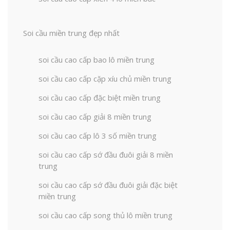
Soi cầu miền trung đẹp nhất
soi cầu cao cấp bao lô miền trung
soi cầu cao cấp cặp xíu chủ miền trung
soi cầu cao cấp đặc biệt miền trung
soi cầu cao cấp giải 8 miền trung
soi cầu cao cấp lô 3 số miền trung
soi cầu cao cấp sớ đầu đuôi giải 8 miền
trung
soi cầu cao cấp sớ đầu đuôi giải đặc biệt
miền trung
soi cầu cao cấp song thủ lô miền trung