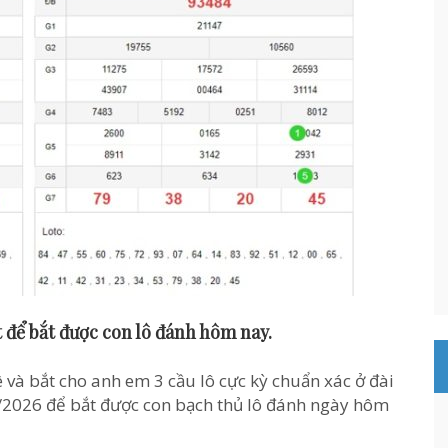
t để bắt được con lô đánh hôm nay.
ê và bắt cho anh em 3 cầu lô cực kỳ chuẩn xác ở đài
/2026 để bắt được con bạch thủ lô đánh ngày hôm