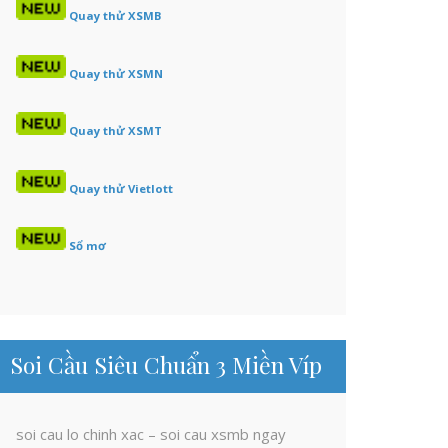
Quay thử XSMB
Quay thử XSMN
Quay thử XSMT
Quay thử Vietlott
Sổ mơ
Soi Cầu Siêu Chuẩn 3 Miền Víp
soi cau lo chinh xac – soi cau xsmb ngay