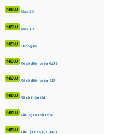
Max 3D
Max 4D
Thống kê
Xổ số điện toán 6x36
Xổ số điện toán 123
Xổ số thần tài
Cầu bạch thủ (MB)
Cầu lật liên tục (MB)