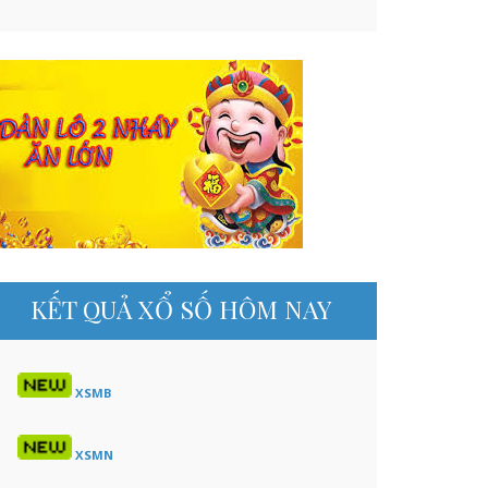
KẾT QUẢ XỔ SỐ HÔM NAY
XSMB
XSMN