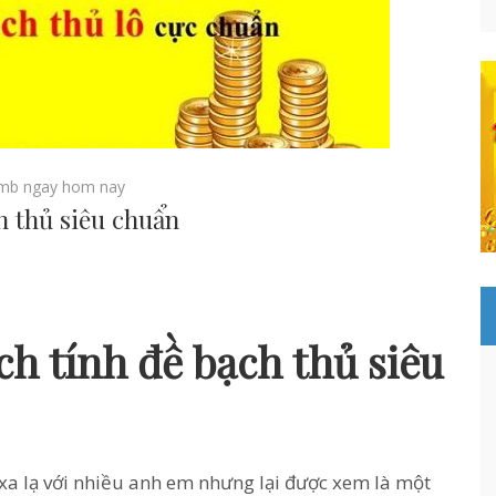
xsmb ngay hom nay
ch thủ siêu chuẩn
ách tính đề bạch thủ siêu
 xa lạ với nhiều anh em nhưng lại được xem là một