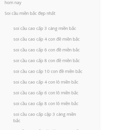
hom nay
Soi cầu miền bắc đẹp nhất
soi cầu cao cấp 3 càng miền bắc
soi cầu cao cấp 4 con đề miền bắc
soi cầu cao cấp 6 con đề miền bắc
soi cầu cao cấp 8 con đề miền bắc
soi cầu cao cấp 10 con đề miền bắc
soi cầu cao cấp 4 con lô miền bắc
soi cầu cao cấp 6 con lô miền bắc
soi cầu cao cấp 8 con lô miền bắc
soi cầu cao cấp cặp 3 càng miền
bắc