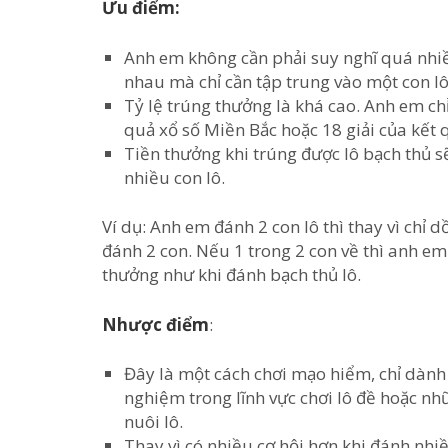
Ưu điểm:
Anh em không cần phải suy nghĩ quá nhiề
nhau mà chỉ cần tập trung vào một con lô
Tỷ lệ trúng thưởng là khá cao. Anh em chỉ
quả xổ số Miền Bắc hoặc 18 giải của kết
Tiền thưởng khi trúng được lô bạch thủ s
nhiều con lô.
Ví dụ: Anh em đánh 2 con lô thì thay vì chỉ d
đánh 2 con. Nếu 1 trong 2 con về thì anh em
thưởng như khi đánh bạch thủ lô.
Nhược điểm
:
Đây là một cách chơi mạo hiểm, chỉ dành
nghiệm trong lĩnh vực chơi lô đề hoặc n
nuôi lô.
Thay vì có nhiều cơ hội hơn khi đánh nhi