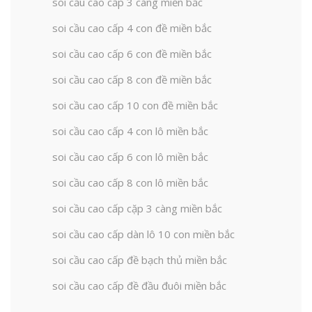
soi cầu cao cấp 3 càng miền bắc
soi cầu cao cấp 4 con đề miền bắc
soi cầu cao cấp 6 con đề miền bắc
soi cầu cao cấp 8 con đề miền bắc
soi cầu cao cấp 10 con đề miền bắc
soi cầu cao cấp 4 con lô miền bắc
soi cầu cao cấp 6 con lô miền bắc
soi cầu cao cấp 8 con lô miền bắc
soi cầu cao cấp cặp 3 càng miền bắc
soi cầu cao cấp dàn lô 10 con miền bắc
soi cầu cao cấp đề bạch thủ miền bắc
soi cầu cao cấp đề đầu đuôi miền bắc