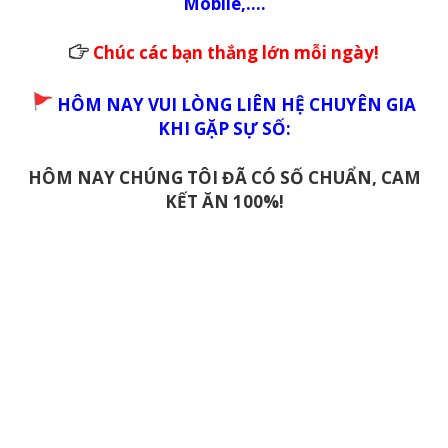
Mobile,….
Chúc các bạn thắng lớn mỗi ngày!
HÔM NAY VUI LÒNG LIÊN HỆ CHUYÊN GIA
KHI GẶP SỰ SỐ:
HÔM NAY CHÚNG TÔI ĐÃ CÓ SỐ CHUẨN, CAM
KẾT ĂN 100%!