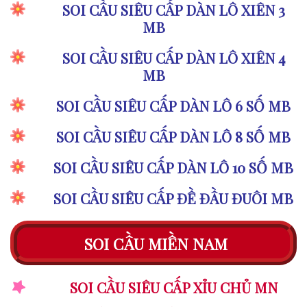
SOI CẦU SIÊU CẤP DÀN LÔ XIÊN 3
MB
SOI CẦU SIÊU CẤP DÀN LÔ XIÊN 4
MB
SOI CẦU SIÊU CẤP DÀN LÔ 6 SỐ MB
SOI CẦU SIÊU CẤP DÀN LÔ 8 SỐ MB
SOI CẦU SIÊU CẤP DÀN LÔ 10 SỐ MB
SOI CẦU SIÊU CẤP ĐỀ ĐẦU ĐUÔI MB
SOI CẦU MIỀN NAM
SOI CẦU SIÊU CẤP XỈU CHỦ MN