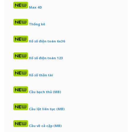
Max 4D
Thống kê
Xổ số điện toán 6x36
Xổ số điện toán 123
Xổ số thần tài
Cầu bạch thủ (MB)
Cầu lật liên tục (MB)
Cầu về cả cặp (MB)