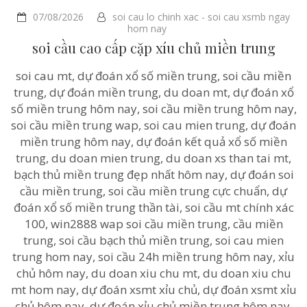
07/08/2026
soi cau lo chinh xac - soi cau xsmb ngay
hom nay
soi cầu cao cấp cặp xíu chủ miền trung
soi cau mt, dự đoán xổ số miền trung, soi cầu miền
trung, dự đoán miền trung, du doan mt, dự đoán xổ
số miền trung hôm nay, soi cầu miền trung hôm nay,
soi cầu miền trung wap, soi cau mien trung, dự đoán
miền trung hôm nay, dự đoán kết quả xổ số miền
trung, du doan mien trung, du doan xs than tai mt,
bạch thủ miền trung đẹp nhất hôm nay, dự đoán soi
cầu miền trung, soi cầu miền trung cực chuẩn, dự
đoán xổ số miền trung thần tài, soi cầu mt chính xác
100, win2888 wap soi cầu miền trung, cầu miền
trung, soi cầu bạch thủ miền trung, soi cau mien
trung hom nay, soi cầu 24h miền trung hôm nay, xỉu
chủ hôm nay, du doan xiu chu mt, du doan xiu chu
mt hom nay, dự đoán xsmt xỉu chủ, dự đoán xsmt xỉu
chủ hôm nay, dự đoán xỉu chủ miền trung hôm nay,