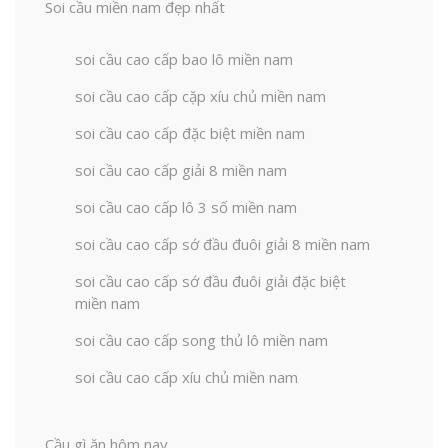
Soi cầu miền nam đẹp nhất
soi cầu cao cấp bao lô miền nam
soi cầu cao cấp cặp xíu chủ miền nam
soi cầu cao cấp đặc biệt miền nam
soi cầu cao cấp giải 8 miền nam
soi cầu cao cấp lô 3 số miền nam
soi cầu cao cấp sớ đầu đuôi giải 8 miền nam
soi cầu cao cấp sớ đầu đuôi giải đặc biệt
miền nam
soi cầu cao cấp song thủ lô miền nam
soi cầu cao cấp xíu chủ miền nam
Cầu gì ăn hôm nay