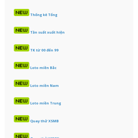
Thống kê Tổng
Tần suất xuất hiện
TK từ 00 đến 99
Loto miền Bắc
Loto miền Nam
Loto miền Trung
Quay thử XSMB