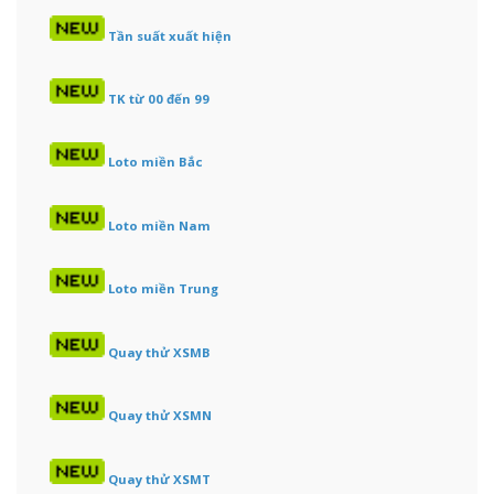
Tần suất xuất hiện
TK từ 00 đến 99
Loto miền Bắc
Loto miền Nam
Loto miền Trung
Quay thử XSMB
Quay thử XSMN
Quay thử XSMT