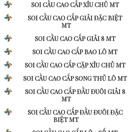
SOI CẦU CAO CẤP XỈU CHỦ MT
SOI CẦU CAO CẤP GIẢI ĐẶC BIỆT
MT
SOI CẦU CAO CẤP GIẢI 8 MT
SOI CẦU CAO CẤP BAO LÔ MT
SOI CẦU CAO CẤP CẶP XỈU CHỦ MT
SOI CẦU CAO CẤP SONG THỦ LÔ MT
SOI CẦU CAO CẤP ĐẦU ĐUÔI GIẢI 8
MT
SOI CẦU CAO CẤP ĐẦU ĐUÔI ĐẶC
BIỆT MT