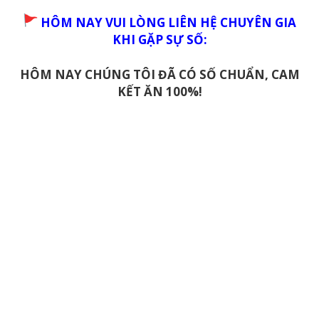
HÔM NAY VUI LÒNG LIÊN HỆ CHUYÊN GIA
KHI GẶP SỰ SỐ:
HÔM NAY CHÚNG TÔI ĐÃ CÓ SỐ CHUẨN, CAM
KẾT ĂN 100%!