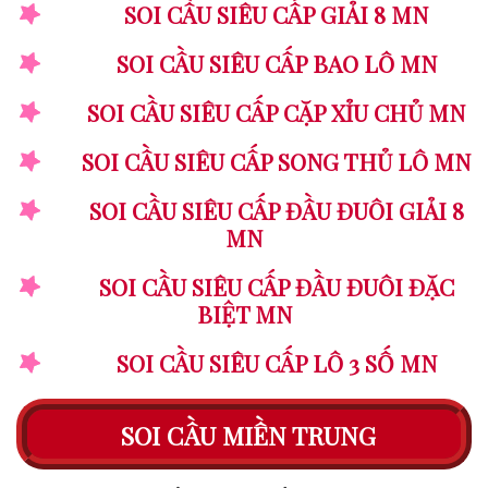
SOI CẦU SIÊU CẤP GIẢI 8 MN
SOI CẦU SIÊU CẤP BAO LÔ MN
SOI CẦU SIÊU CẤP CẶP XỈU CHỦ MN
SOI CẦU SIÊU CẤP SONG THỦ LÔ MN
SOI CẦU SIÊU CẤP ĐẦU ĐUÔI GIẢI 8
MN
SOI CẦU SIÊU CẤP ĐẦU ĐUÔI ĐẶC
BIỆT MN
SOI CẦU SIÊU CẤP LÔ 3 SỐ MN
SOI CẦU MIỀN TRUNG