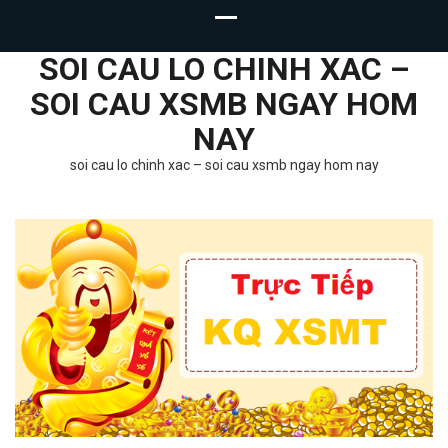
SOI CAU LO CHINH XAC –
SOI CAU XSMB NGAY HOM
NAY
soi cau lo chinh xac – soi cau xsmb ngay hom nay