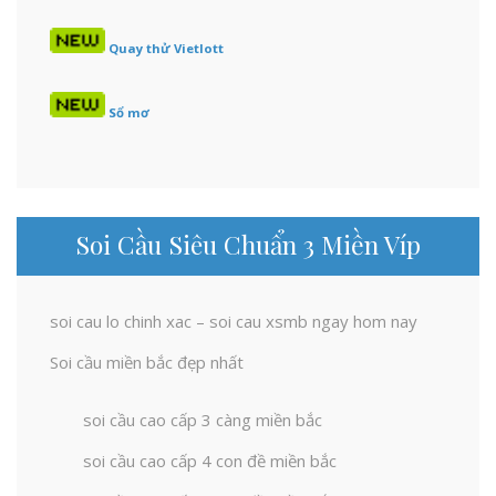
Quay thử Vietlott
Sổ mơ
Soi Cầu Siêu Chuẩn 3 Miền Víp
soi cau lo chinh xac – soi cau xsmb ngay hom nay
Soi cầu miền bắc đẹp nhất
soi cầu cao cấp 3 càng miền bắc
soi cầu cao cấp 4 con đề miền bắc