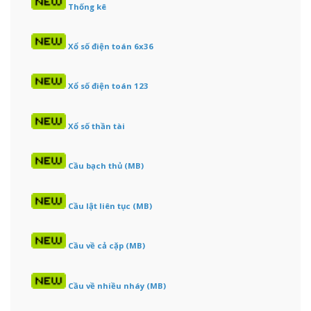
Thống kê
Xổ số điện toán 6x36
Xổ số điện toán 123
Xổ số thần tài
Cầu bạch thủ (MB)
Cầu lật liên tục (MB)
Cầu về cả cặp (MB)
Cầu về nhiều nháy (MB)