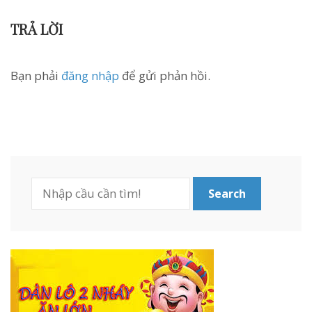
bài
viết
TRẢ LỜI
Bạn phải
đăng nhập
để gửi phản hồi.
Search