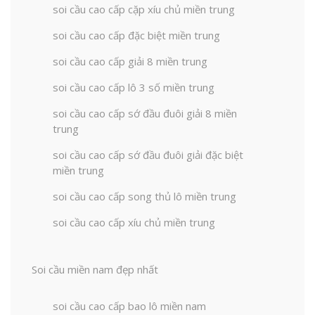
soi cầu cao cấp cặp xíu chủ miền trung
soi cầu cao cấp đặc biệt miền trung
soi cầu cao cấp giải 8 miền trung
soi cầu cao cấp lô 3 số miền trung
soi cầu cao cấp sớ đầu đuôi giải 8 miền
trung
soi cầu cao cấp sớ đầu đuôi giải đặc biệt
miền trung
soi cầu cao cấp song thủ lô miền trung
soi cầu cao cấp xíu chủ miền trung
Soi cầu miền nam đẹp nhất
soi cầu cao cấp bao lô miền nam