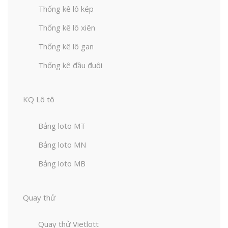
Thống kê lô kép
Thống kê lô xiên
Thống kê lô gan
Thống kê đầu đuôi
KQ Lô tô
Bảng loto MT
Bảng loto MN
Bảng loto MB
Quay thử
Quay thử Vietlott