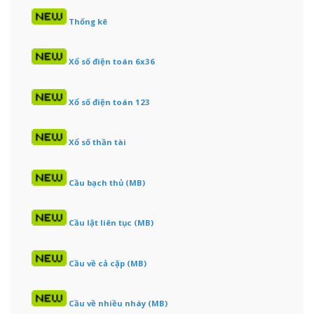
Thống kê
Xổ số điện toán 6x36
Xổ số điện toán 123
Xổ số thần tài
Cầu bạch thủ (MB)
Cầu lật liên tục (MB)
Cầu về cả cặp (MB)
Cầu về nhiều nháy (MB)