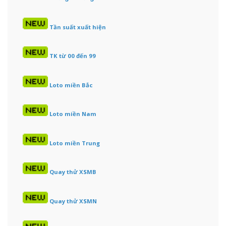
Tần suất xuất hiện
TK từ 00 đến 99
Loto miền Bắc
Loto miền Nam
Loto miền Trung
Quay thử XSMB
Quay thử XSMN