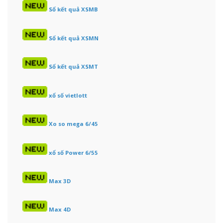
Sổ kết quả XSMB
Sổ kết quả XSMN
Sổ kết quả XSMT
xổ số vietlott
Xo so mega 6/45
xổ số Power 6/55
Max 3D
Max 4D