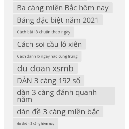
Ba càng miền Bắc hôm nay
Bảng đặc biệt năm 2021
Cách bắt lô chuẩn theo ngày
Cách soi cầu lô xiên
Cách đánh lô ngày nào cũng trúng
du doan xsmb
DÀN 3 càng 192 số
dàn 3 càng đánh quanh
năm
dàn đề 3 càng miền bắc
dự đoán 3 càng hôm nay