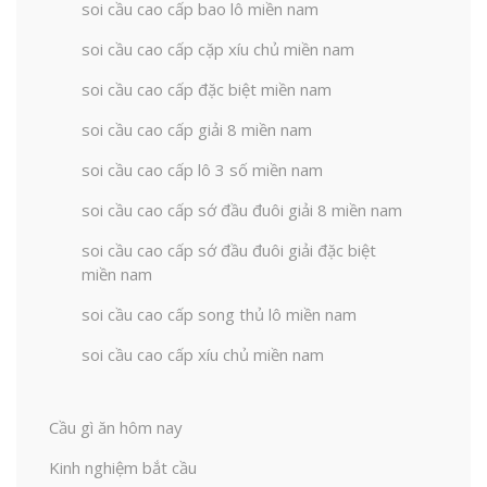
soi cầu cao cấp bao lô miền nam
soi cầu cao cấp cặp xíu chủ miền nam
soi cầu cao cấp đặc biệt miền nam
soi cầu cao cấp giải 8 miền nam
soi cầu cao cấp lô 3 số miền nam
soi cầu cao cấp sớ đầu đuôi giải 8 miền nam
soi cầu cao cấp sớ đầu đuôi giải đặc biệt
miền nam
soi cầu cao cấp song thủ lô miền nam
soi cầu cao cấp xíu chủ miền nam
Cầu gì ăn hôm nay
Kinh nghiệm bắt cầu