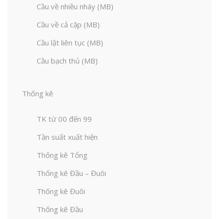
Cầu về nhiều nháy (MB)
Cầu về cả cặp (MB)
Cầu lật liên tục (MB)
Cầu bạch thủ (MB)
Thống kê
TK từ 00 đến 99
Tần suất xuất hiện
Thống kê Tổng
Thống kê Đầu – Đuôi
Thống kê Đuôi
Thống kê Đầu