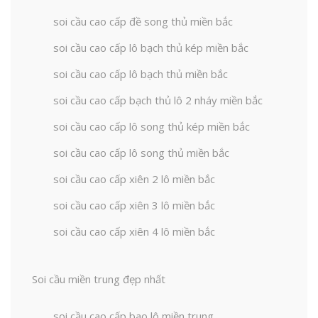
soi cầu cao cấp đề song thủ miền bắc
soi cầu cao cấp lô bạch thủ kép miền bắc
soi cầu cao cấp lô bạch thủ miền bắc
soi cầu cao cấp bạch thủ lô 2 nháy miền bắc
soi cầu cao cấp lô song thủ kép miền bắc
soi cầu cao cấp lô song thủ miền bắc
soi cầu cao cấp xiên 2 lô miền bắc
soi cầu cao cấp xiên 3 lô miền bắc
soi cầu cao cấp xiên 4 lô miền bắc
Soi cầu miền trung đẹp nhất
soi cầu cao cấp bao lô miền trung