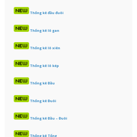
Thống kê đầu đuôi
Thống kê lô gan
Thống kê lô xiên
Thống kê lô kép
Thống kê Đầu
Thống kê Đuôi
Thống kê Đầu – Đuôi
Thống kê Tổng