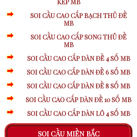
KÉP MB
SOI CẦU CAO CẤP BẠCH THỦ ĐỀ
MB
SOI CẦU CAO CẤP SONG THỦ ĐỀ
MB
SOI CẦU CAO CẤP DÀN ĐỀ 4 SỐ MB
SOI CẦU CAO CẤP DÀN ĐỀ 6 SỐ MB
SOI CẦU CAO CẤP DÀN ĐỀ 8 SỐ MB
SOI CẦU CAO CẤP DÀN ĐỀ 10 SỐ MB
SOI CẦU CAO CẤP DÀN LÔ 4 SỐ MB
SOI CẦU MIỀN BẮC