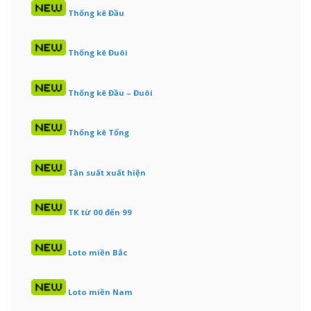
Thống kê Đầu
Thống kê Đuôi
Thống kê Đầu – Đuôi
Thống kê Tổng
Tần suất xuất hiện
TK từ 00 đến 99
Loto miền Bắc
Loto miền Nam