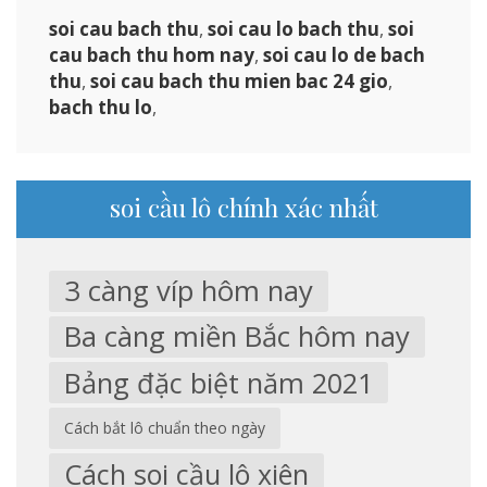
soi cau bach thu
,
soi cau lo bach thu
,
soi
cau bach thu hom nay
,
soi cau lo de bach
thu
,
soi cau bach thu mien bac 24 gio
,
bach thu lo
,
soi cầu lô chính xác nhất
3 càng víp hôm nay
Ba càng miền Bắc hôm nay
Bảng đặc biệt năm 2021
Cách bắt lô chuẩn theo ngày
Cách soi cầu lô xiên