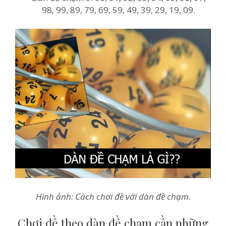
98, 99, 89, 79, 69, 59, 49, 39, 29, 19, 09.
Hình ảnh: Cách chơi đề với dàn đề chạm.
Chơi đề theo dàn đề chạm cần những