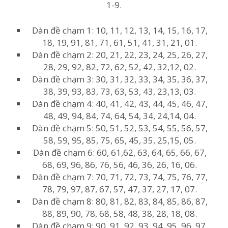
1-9.
Dàn đề chạm 1: 10, 11, 12, 13, 14, 15, 16, 17,
18, 19, 91, 81, 71, 61, 51, 41, 31, 21, 01.
Dàn đề chạm 2: 20, 21, 22, 23, 24, 25, 26, 27,
28, 29, 92, 82, 72, 62, 52, 42, 32,12, 02.
Dàn đề chạm 3: 30, 31, 32, 33, 34, 35, 36, 37,
38, 39, 93, 83, 73, 63, 53, 43, 23,13, 03.
Dàn đề chạm 4: 40, 41, 42, 43, 44, 45, 46, 47,
48, 49, 94, 84, 74, 64, 54, 34, 24,14, 04.
Dàn đề chạm 5: 50, 51, 52, 53, 54, 55, 56, 57,
58, 59, 95, 85, 75, 65, 45, 35, 25,15, 05.
Dàn đề chạm 6: 60, 61,62, 63, 64, 65, 66, 67,
68, 69, 96, 86, 76, 56, 46, 36, 26, 16, 06.
Dàn đề chạm 7: 70, 71, 72, 73, 74, 75, 76, 77,
78, 79, 97, 87, 67, 57, 47, 37, 27, 17, 07.
Dàn đề chạm 8: 80, 81, 82, 83, 84, 85, 86, 87,
88, 89, 90, 78, 68, 58, 48, 38, 28, 18, 08.
Dàn đề chạm 9: 90, 91, 92, 93, 94, 95, 96, 97,