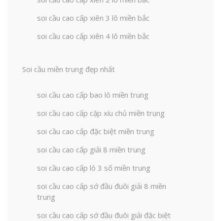
soi cầu cao cấp xiên 3 lô miền bắc
soi cầu cao cấp xiên 4 lô miền bắc
Soi cầu miền trung đẹp nhất
soi cầu cao cấp bao lô miền trung
soi cầu cao cấp cặp xíu chủ miền trung
soi cầu cao cấp đặc biệt miền trung
soi cầu cao cấp giải 8 miền trung
soi cầu cao cấp lô 3 số miền trung
soi cầu cao cấp sớ đầu đuôi giải 8 miền
trung
soi cầu cao cấp sớ đầu đuôi giải đặc biệt