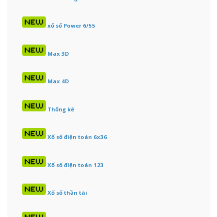
xổ số Power 6/55
Max 3D
Max 4D
Thống kê
Xổ số điện toán 6x36
Xổ số điện toán 123
Xổ số thần tài