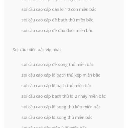
soi cầu cao cấp dàn lô 10 con miền bắc
soi cầu cao cấp đề bạch thủ miền bắc
soi cầu cao cấp đề đầu đuôi miền bắc
Soi cầu miền bắc víp nhất
soi cầu cao cấp đề song thủ miền bắc
soi cầu cao cấp lô bạch thủ kép miền bắc
soi cầu cao cấp lô bạch thủ miền bắc
soi cầu cao cấp bạch thủ lô 2 nháy miền bắc
soi cầu cao cấp lô song thủ kép miền bắc
soi cầu cao cấp lô song thủ miền bắc
soi cầu cao cấp xiên 2 lô miền bắc