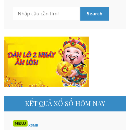
Search
KẾT QUẢ XỔ SỐ HÔM NAY
XSMB