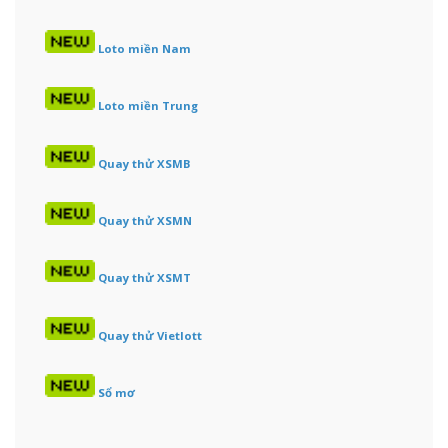
Loto miền Nam
Loto miền Trung
Quay thử XSMB
Quay thử XSMN
Quay thử XSMT
Quay thử Vietlott
Sổ mơ