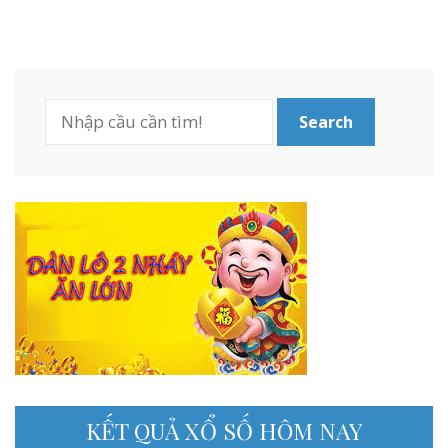
Search
KẾT QUẢ XỔ SỐ HÔM NAY