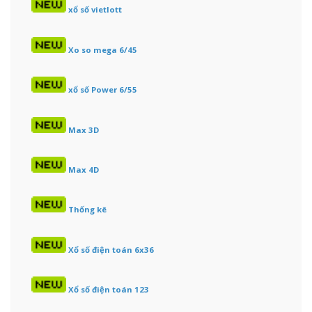
xổ số vietlott
Xo so mega 6/45
xổ số Power 6/55
Max 3D
Max 4D
Thống kê
Xổ số điện toán 6x36
Xổ số điện toán 123