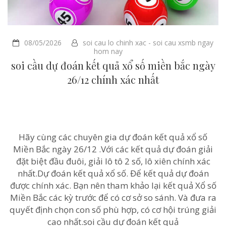
08/05/2026
soi cau lo chinh xac - soi cau xsmb ngay
hom nay
soi cầu dự đoán kết quả xổ số miền bắc ngày
26/12 chính xác nhất
Hãy cùng các chuyên gia dự đoán kết quả xổ số
Miền Bắc ngày 26/12 .Với các kết quả dự đoán giải
đặt biệt đầu đuôi, giải lô tô 2 số, lô xiên chính xác
nhất.Dự đoán kết quả xổ số. Để kết quả dự đoán
được chính xác. Bạn nên tham khảo lại kết quả Xổ số
Miền Bắc các kỳ trước để có cơ sở so sánh. Và đưa ra
quyết định chọn con số phù hợp, có cơ hội trúng giải
cao nhất.soi cầu dự đoán kết quả