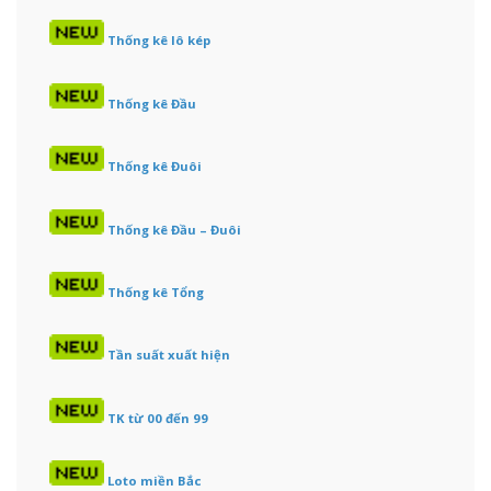
Thống kê lô kép
Thống kê Đầu
Thống kê Đuôi
Thống kê Đầu – Đuôi
Thống kê Tổng
Tần suất xuất hiện
TK từ 00 đến 99
Loto miền Bắc