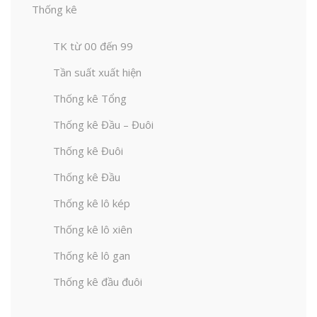
Thống kê
TK từ 00 đến 99
Tần suất xuất hiện
Thống kê Tổng
Thống kê Đầu – Đuôi
Thống kê Đuôi
Thống kê Đầu
Thống kê lô kép
Thống kê lô xiên
Thống kê lô gan
Thống kê đầu đuôi