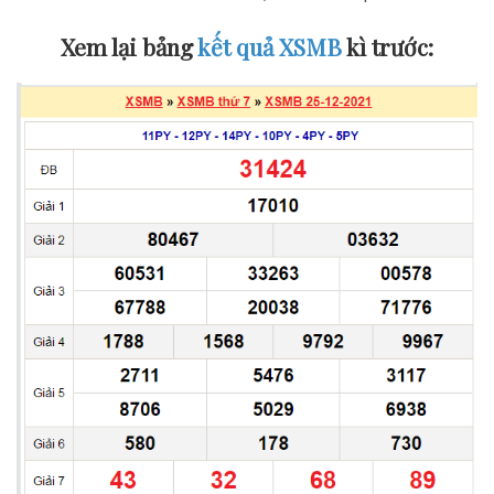
Xem lại bảng
kết quả XSMB
kì trước: