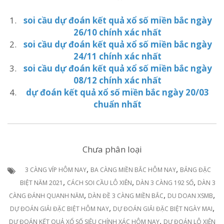
soi cầu dự đoán kết quả xổ số miền bắc ngày
26/10 chính xác nhất
soi cầu dự đoán kết quả xổ số miền bắc ngày
24/11 chính xác nhất
soi cầu dự đoán kết quả xổ số miền bắc ngày
08/12 chính xác nhất
dự đoán kết quả xổ số miền bắc ngày 20/03
chuẩn nhất
Chưa phân loại
,
,
3 CÀNG VÍP HÔM NAY
BA CÀNG MIỀN BẮC HÔM NAY
BẢNG ĐẶC
,
,
,
BIỆT NĂM 2021
CÁCH SOI CẦU LÔ XIÊN
DÀN 3 CÀNG 192 SỐ
DÀN 3
,
,
,
CÀNG ĐÁNH QUANH NĂM
DÀN ĐỀ 3 CÀNG MIỀN BẮC
DU DOAN XSMB
,
,
DỰ ĐOÁN GIẢI ĐẶC BIỆT HÔM NAY
DỰ ĐOÁN GIẢI ĐẶC BIỆT NGÀY MAI
,
DỰ ĐOÁN KẾT QUẢ XỔ SỐ SIÊU CHÍNH XÁC HÔM NAY
DỰ ĐOÁN LÔ XIÊN