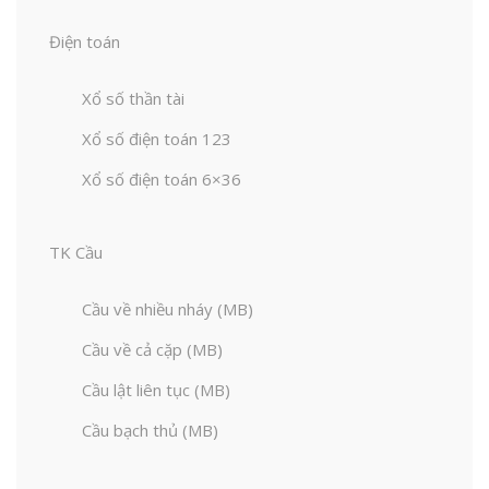
Điện toán
Xổ số thần tài
Xổ số điện toán 123
Xổ số điện toán 6×36
TK Cầu
Cầu về nhiều nháy (MB)
Cầu về cả cặp (MB)
Cầu lật liên tục (MB)
Cầu bạch thủ (MB)