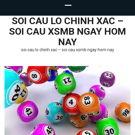
SOI CAU LO CHINH XAC –
SOI CAU XSMB NGAY HOM
NAY
soi cau lo chinh xac – soi cau xsmb ngay hom nay