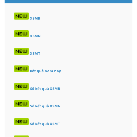
XSMB
XSMN
XSMT
kết quả hôm nay
Sổ kết quả XSMB
Sổ kết quả XSMN
Sổ kết quả XSMT