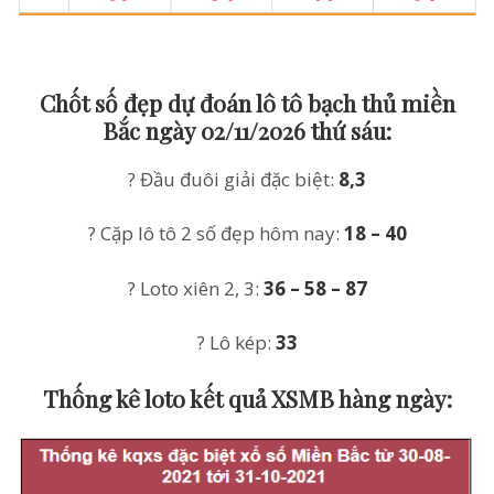
Chốt số đẹp dự đoán lô tô bạch thủ miền
Bắc ngày 02/11/2026 thứ sáu:
? Đầu đuôi giải đặc biệt:
8,3
? Cặp lô tô 2 số đẹp hôm nay:
18 – 40
? Loto xiên 2, 3:
36 – 58 – 87
? Lô kép:
33
Thống kê loto kết quả XSMB hàng ngày: