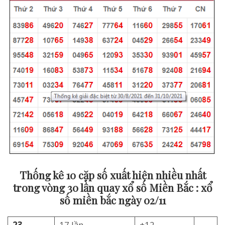
Thống kê 10 cặp số xuất hiện nhiều nhất
trong vòng 30 lần quay xổ số Miền Bắc
: xổ
số miền bắc ngày 02/11
23
17 lần
+12