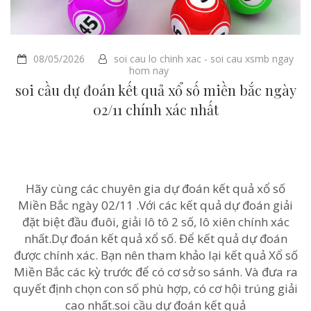
08/05/2026
soi cau lo chinh xac - soi cau xsmb ngay
hom nay
soi cầu dự đoán kết quả xổ số miền bắc ngày
02/11 chính xác nhất
Hãy cùng các chuyên gia dự đoán kết quả xổ số
Miền Bắc ngày 02/11 .Với các kết quả dự đoán giải
đặt biệt đầu đuôi, giải lô tô 2 số, lô xiên chính xác
nhất.Dự đoán kết quả xổ số. Để kết quả dự đoán
được chính xác. Bạn nên tham khảo lại kết quả Xổ số
Miền Bắc các kỳ trước để có cơ sở so sánh. Và đưa ra
quyết định chọn con số phù hợp, có cơ hội trúng giải
cao nhất.soi cầu dự đoán kết quả