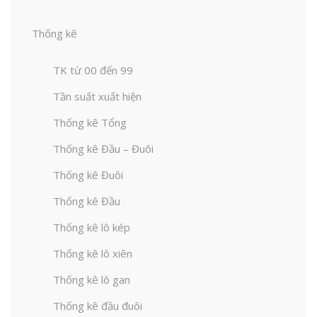
Thống kê
TK từ 00 đến 99
Tần suất xuất hiện
Thống kê Tổng
Thống kê Đầu – Đuôi
Thống kê Đuôi
Thống kê Đầu
Thống kê lô kép
Thống kê lô xiên
Thống kê lô gan
Thống kê đầu đuôi