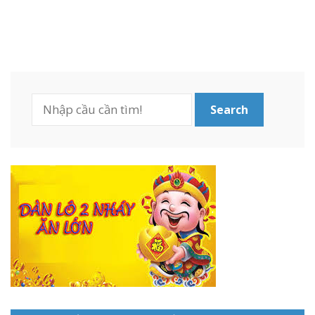
Search