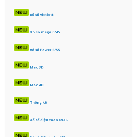
xổ số vietlott
Xo so mega 6/45
xổ số Power 6/55
Max 3D
Max 4D
Thống kê
Xổ số điện toán 6x36