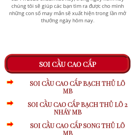
chúng tôi sẽ giúp các bạn tìm ra được cho mình
những con số may mắn sẽ xuất hiện trong lần mở
thưởng ngày hôm nay.
SOI CẦU CAO CẤP
SOI CẦU CAO CẤP BẠCH THỦ LÔ
MB
SOI CẦU CAO CẤP BẠCH THỦ LÔ 2
NHÁY MB
SOI CẦU CAO CẤP SONG THỦ LÔ
MB