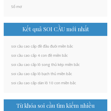
Sổ mơ
Kết quả SOI CẦU mới nhất
soi cầu cao cấp đề đầu đuôi miền bắc
soi cầu cao cấp 4 con đề miền bắc
soi cầu cao cấp lô song thủ kép miền bắc
soi cầu cao cấp lô bạch thủ miền bắc
soi cầu cao cấp dàn lô 10 con miền bắc
Từ khóa soi cầu tìm kiếm nhiều