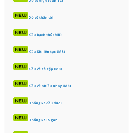
Xổ số điện toán 123
Xổ số thần tài
Cầu bạch thủ (MB)
Cầu lật liên tục (MB)
Cầu về cả cặp (MB)
Cầu về nhiều nháy (MB)
Thống kê đầu đuôi
Thống kê lô gan