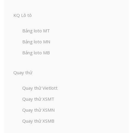
KQ Lô tô
Bảng loto MT
Bảng loto MN
Bảng loto MB
Quay thử
Quay thử Vietlott
Quay thử XSMT
Quay thử XSMN
Quay thử XSMB