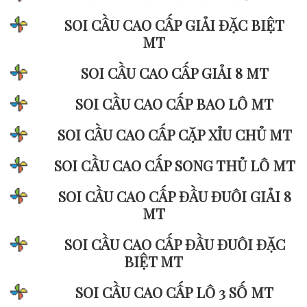
SOI CẦU CAO CẤP GIẢI ĐẶC BIỆT
MT
SOI CẦU CAO CẤP GIẢI 8 MT
SOI CẦU CAO CẤP BAO LÔ MT
SOI CẦU CAO CẤP CẶP XỈU CHỦ MT
SOI CẦU CAO CẤP SONG THỦ LÔ MT
SOI CẦU CAO CẤP ĐẦU ĐUÔI GIẢI 8
MT
SOI CẦU CAO CẤP ĐẦU ĐUÔI ĐẶC
BIỆT MT
SOI CẦU CAO CẤP LÔ 3 SỐ MT