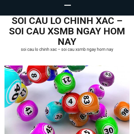
SOI CAU LO CHINH XAC –
SOI CAU XSMB NGAY HOM
NAY
soi cau lo chinh xac – soi cau xsmb ngay hom nay