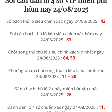
Soi cầu dàn lô 4 số VIP miễn phí
hôm nay 24/08/2025
Số bạch thủ lô siêu chính xác ngày 24/08/2025 :
42
Soi cầu bạch thủ lô kép siêu chính xác hôm nay
24/08/2025 :
33
Chốt song thủ thủ lô siêu chính xác vip nhất ngày
24/08/2025 :
64, 53
Phương pháp chơi song thủ lô kép siêu chính xác
24/08/2025 :
11 – 88
Đánh bạch thủ lô 2 nháy miền bắc vip nhất
24/08/2025 :
26
Đánh dàn lô 4 số chuẩn xác ngày 24/08/2025 :
11,