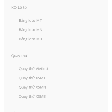
KQ Lô tô
Bảng loto MT
Bảng loto MN
Bảng loto MB
Quay thử
Quay thử Vietlott
Quay thử XSMT
Quay thử XSMN
Quay thử XSMB