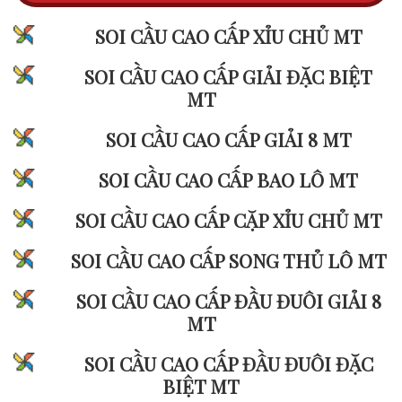
SOI CẦU CAO CẤP XỈU CHỦ MT
SOI CẦU CAO CẤP GIẢI ĐẶC BIỆT
MT
SOI CẦU CAO CẤP GIẢI 8 MT
SOI CẦU CAO CẤP BAO LÔ MT
SOI CẦU CAO CẤP CẶP XỈU CHỦ MT
SOI CẦU CAO CẤP SONG THỦ LÔ MT
SOI CẦU CAO CẤP ĐẦU ĐUÔI GIẢI 8
MT
SOI CẦU CAO CẤP ĐẦU ĐUÔI ĐẶC
BIỆT MT