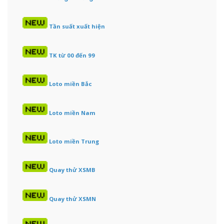
Tần suất xuất hiện
TK từ 00 đến 99
Loto miền Bắc
Loto miền Nam
Loto miền Trung
Quay thử XSMB
Quay thử XSMN