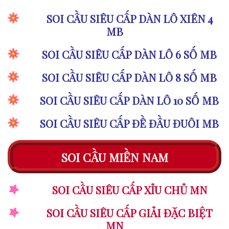
SOI CẦU SIÊU CẤP DÀN LÔ XIÊN 4
MB
SOI CẦU SIÊU CẤP DÀN LÔ 6 SỐ MB
SOI CẦU SIÊU CẤP DÀN LÔ 8 SỐ MB
SOI CẦU SIÊU CẤP DÀN LÔ 10 SỐ MB
SOI CẦU SIÊU CẤP ĐỀ ĐẦU ĐUÔI MB
SOI CẦU MIỀN NAM
SOI CẦU SIÊU CẤP XỈU CHỦ MN
SOI CẦU SIÊU CẤP GIẢI ĐẶC BIỆT
MN