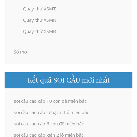
Quay thử XSMT
Quay thử XSMN
Quay thử XSMB
Sổ mơ
Kết quả SOI CẦU mới nhất
soi cầu cao cấp 10 con đề miền bắc
soi cầu cao cấp lô bạch thủ miền bắc
soi cầu cao cấp 6 con đề miền bắc
soi cầu cao cấp xiên 2 lô miền bắc