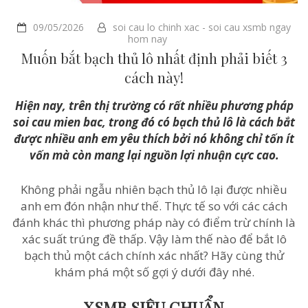
09/05/2026
soi cau lo chinh xac - soi cau xsmb ngay
hom nay
Muốn bắt bạch thủ lô nhất định phải biết 3
cách này!
Hiện nay, trên thị trường có rất nhiều phương pháp
soi cau mien bac, trong đó có bạch thủ lô là cách bắt
được nhiều anh em yêu thích bởi nó không chỉ tốn ít
vốn mà còn mang lại nguồn lợi nhuận cực cao.
Không phải ngẫu nhiên bạch thủ lô lại được nhiều
anh em đón nhận như thế. Thực tế so với các cách
đánh khác thì phương pháp này có điểm trừ chính là
xác suất trúng đề thấp. Vậy làm thế nào để bắt lô
bạch thủ một cách chính xác nhất? Hãy cùng thử
khám phá một số gợi ý dưới đây nhé.
XSMB SIÊU CHUẨN