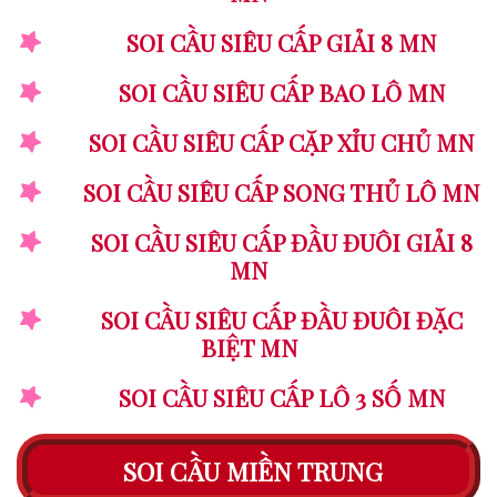
SOI CẦU SIÊU CẤP GIẢI 8 MN
SOI CẦU SIÊU CẤP BAO LÔ MN
SOI CẦU SIÊU CẤP CẶP XỈU CHỦ MN
SOI CẦU SIÊU CẤP SONG THỦ LÔ MN
SOI CẦU SIÊU CẤP ĐẦU ĐUÔI GIẢI 8
MN
SOI CẦU SIÊU CẤP ĐẦU ĐUÔI ĐẶC
BIỆT MN
SOI CẦU SIÊU CẤP LÔ 3 SỐ MN
SOI CẦU MIỀN TRUNG