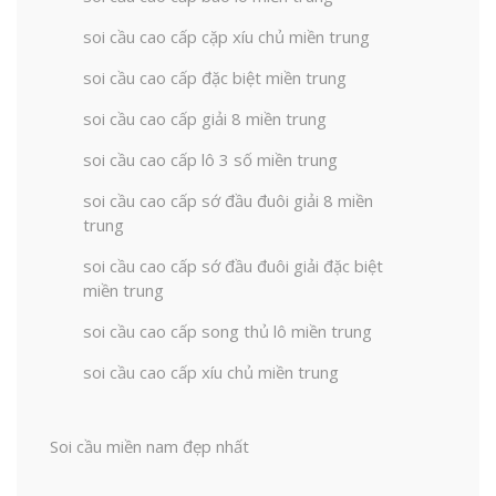
soi cầu cao cấp cặp xíu chủ miền trung
soi cầu cao cấp đặc biệt miền trung
soi cầu cao cấp giải 8 miền trung
soi cầu cao cấp lô 3 số miền trung
soi cầu cao cấp sớ đầu đuôi giải 8 miền
trung
soi cầu cao cấp sớ đầu đuôi giải đặc biệt
miền trung
soi cầu cao cấp song thủ lô miền trung
soi cầu cao cấp xíu chủ miền trung
Soi cầu miền nam đẹp nhất