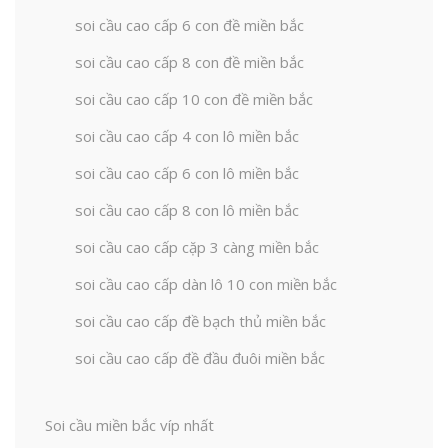
soi cầu cao cấp 6 con đề miền bắc
soi cầu cao cấp 8 con đề miền bắc
soi cầu cao cấp 10 con đề miền bắc
soi cầu cao cấp 4 con lô miền bắc
soi cầu cao cấp 6 con lô miền bắc
soi cầu cao cấp 8 con lô miền bắc
soi cầu cao cấp cặp 3 càng miền bắc
soi cầu cao cấp dàn lô 10 con miền bắc
soi cầu cao cấp đề bạch thủ miền bắc
soi cầu cao cấp đề đầu đuôi miền bắc
Soi cầu miền bắc víp nhất