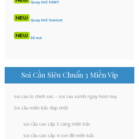
Quay thử XSMT
Quay thử Vietlott
Sổ mơ
Soi Cầu Siêu Chuẩn 3 Miền Víp
soi cau lo chinh xac – soi cau xsmb ngay hom nay
Soi cầu miền bắc đẹp nhất
soi cầu cao cấp 3 càng miền bắc
soi cầu cao cấp 4 con đề miền bắc