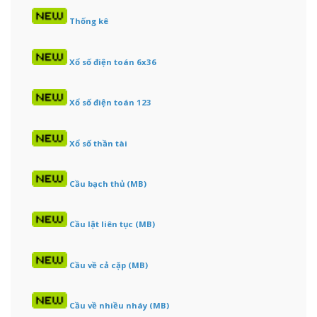
Thống kê
Xổ số điện toán 6x36
Xổ số điện toán 123
Xổ số thần tài
Cầu bạch thủ (MB)
Cầu lật liên tục (MB)
Cầu về cả cặp (MB)
Cầu về nhiều nháy (MB)