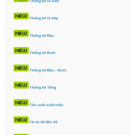
Thống kê lô xiên
Thống kê lô kép
Thống kê Đầu
Thống kê Đuôi
Thống kê Đầu – Đuôi
Thống kê Tổng
Tần suất xuất hiện
TK từ 00 đến 99