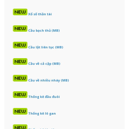
Xổ số thần tài
Cầu bạch thủ (MB)
Cầu lật liên tục (MB)
Cầu về cả cặp (MB)
Cầu về nhiều nháy (MB)
Thống kê đầu đuôi
Thống kê lô gan