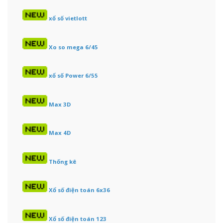
xổ số vietlott
Xo so mega 6/45
xổ số Power 6/55
Max 3D
Max 4D
Thống kê
Xổ số điện toán 6x36
Xổ số điện toán 123