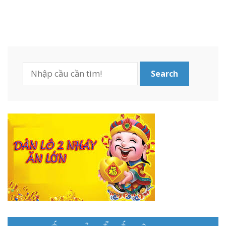
Search