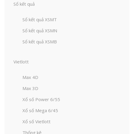
Sổ kết quả
Sổ kết quả XSMT
Sổ kết quả XSMN
Sổ kết quả XSMB
Vietlott
Max 4D
Max 3D
Xổ số Power 6/55
Xổ số Mega 6/45
Xổ số Vietlott
Thống kê