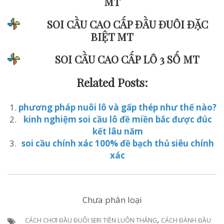
MT
SOI CẦU CAO CẤP ĐẦU ĐUÔI ĐẶC
BIỆT MT
SOI CẦU CAO CẤP LÔ 3 SỐ MT
Related Posts:
phương pháp nuôi lô và gấp thép như thế nào?
kinh nghiệm soi cầu lô đề miền bắc được đúc
kết lâu năm
soi cầu chính xác 100% đề bạch thủ siêu chính
xác
Chưa phân loại
,
CÁCH CHƠI ĐẦU ĐUÔI SERI TIỀN LUÔN THẮNG
CÁCH ĐÁNH ĐẦU