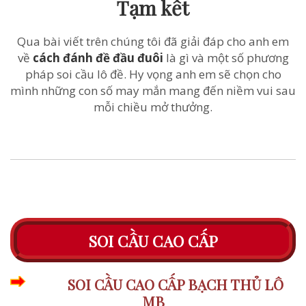
Tạm kết
Qua bài viết trên chúng tôi đã giải đáp cho anh em
về
cách đánh đề đầu đuôi
là gì và một số phương
pháp soi cầu lô đề. Hy vọng anh em sẽ chọn cho
mình những con số may mắn mang đến niềm vui sau
mỗi chiều mở thưởng.
SOI CẦU CAO CẤP
SOI CẦU CAO CẤP BẠCH THỦ LÔ
MB