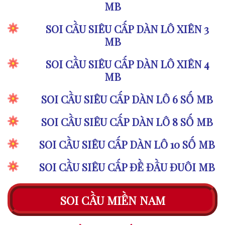
MB
SOI CẦU SIÊU CẤP DÀN LÔ XIÊN 3
MB
SOI CẦU SIÊU CẤP DÀN LÔ XIÊN 4
MB
SOI CẦU SIÊU CẤP DÀN LÔ 6 SỐ MB
SOI CẦU SIÊU CẤP DÀN LÔ 8 SỐ MB
SOI CẦU SIÊU CẤP DÀN LÔ 10 SỐ MB
SOI CẦU SIÊU CẤP ĐỀ ĐẦU ĐUÔI MB
SOI CẦU MIỀN NAM