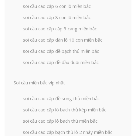
soi cầu cao cấp 6 con lô miền bắc
soi cầu cao cấp 8 con lô miền bắc
soi cầu cao cấp cặp 3 càng miền bắc
soi cầu cao cấp dàn lô 10 con miền bắc
soi cầu cao cấp đề bạch thủ miền bắc
soi cầu cao cấp đề đầu đuôi miền bắc
Soi cầu miền bắc víp nhất
soi cầu cao cấp đề song thủ miền bắc
soi cầu cao cấp lô bạch thủ kép miền bắc
soi cầu cao cấp lô bạch thủ miền bắc
soi cầu cao cấp bạch thủ lô 2 nháy miền bắc