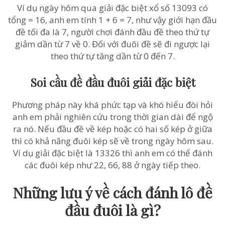
Ví dụ ngày hôm qua giải đặc biệt xổ số 13093 có
tổng = 16, anh em tính 1 + 6 = 7, như vậy giới hạn đầu
đề tối đa là 7, người chơi đánh đầu đề theo thứ tự
giảm dần từ 7 về 0. Đối với đuôi đề sẽ đi ngược lại
theo thứ tự tăng dần từ 0 đến 7.
Soi cầu đề đầu đuôi giải đặc biệt
Phương pháp này khá phức tạp và khó hiểu đòi hỏi
anh em phải nghiên cứu trong thời gian dài để ngộ
ra nó. Nếu đầu đề về kép hoặc có hai số kép ở giữa
thì có khả năng đuôi kép sẽ về trong ngày hôm sau.
Ví dụ giải đặc biệt là 13326 thì anh em có thể đánh
các đuôi kép như 22, 66, 88 ở ngày tiếp theo.
Những lưu ý về cách đánh lô đề
đầu đuôi là gì?