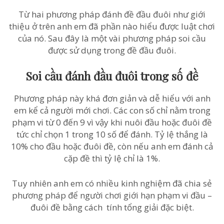
Từ hai phương pháp đánh đề đầu đuôi như giới
thiệu ở trên anh em đã phần nào hiểu được luật chơi
của nó. Sau đây là một vài phương pháp soi cầu
được sử dụng trong đề đầu đuôi.
Soi cầu đánh đầu đuôi trong số đề
Phương pháp này khá đơn giản và dễ hiểu với anh
em kể cả người mới chơi. Các con số chỉ nằm trong
phạm vi từ 0 đến 9 vì vậy khi nuôi đầu hoặc đuôi đề
tức chỉ chọn 1 trong 10 số để đánh. Tỷ lệ thắng là
10% cho đầu hoặc đuôi đề, còn nếu anh em đánh cả
cặp đề thì tỷ lệ chỉ là 1%.
Tuy nhiên anh em có nhiều kinh nghiệm đã chia sẻ
phương pháp để người chơi giới hạn phạm vi đầu –
đuôi đề bằng cách tính tổng giải đặc biệt.