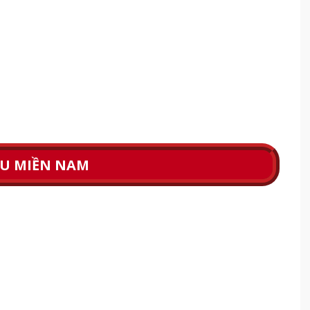
ẦU MIỀN NAM