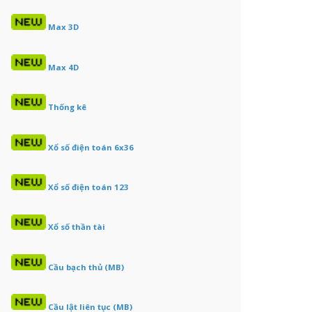
Max 3D
Max 4D
Thống kê
Xổ số điện toán 6x36
Xổ số điện toán 123
Xổ số thần tài
Cầu bạch thủ (MB)
Cầu lật liên tục (MB)