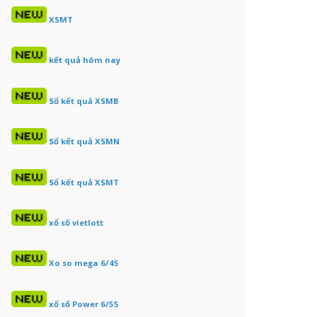
XSMT
kết quả hôm nay
Sổ kết quả XSMB
Sổ kết quả XSMN
Sổ kết quả XSMT
xổ số vietlott
Xo so mega 6/45
xổ số Power 6/55