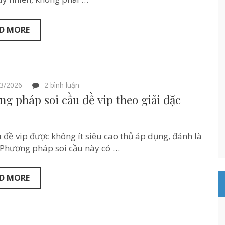
bách
thắng”
D MORE
ở
3/2026
2 bình luận
phương
g pháp soi cầu đề vip theo giải đặc
pháp
soi
cầu
đề
u đề vip được không ít siêu cao thủ áp dụng, đánh là
vip
theo
 Phương pháp soi cầu này có …
giải
đặc
biệt
D MORE