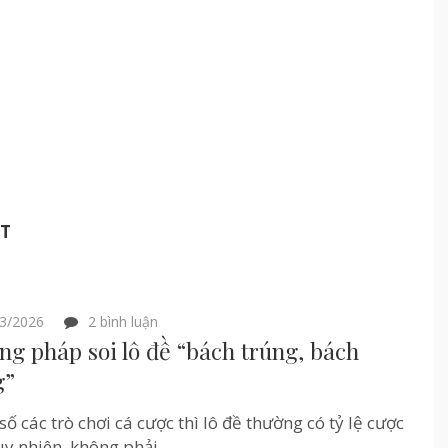
MT
ở
3/2026
2 bình luận
phương
g pháp soi lô đề “bách trúng, bách
pháp
soi
g”
lô
đề
số các trò chơi cá cược thì lô đề thường có tỷ lệ cược
“bách
trúng,
uy nhiên, không phải …