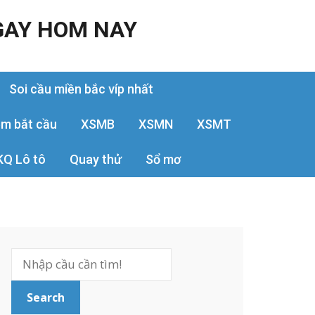
NGAY HOM NAY
Soi cầu miền bắc víp nhất
ệm bắt cầu
XSMB
XSMN
XSMT
KQ Lô tô
Quay thử
Sổ mơ
Search