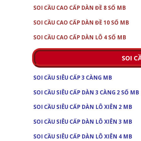
SOI CẦU CAO CẤP DÀN ĐỀ 8 SỐ MB
SOI CẦU CAO CẤP DÀN ĐỀ 10 SỐ MB
SOI CẦU CAO CẤP DÀN LÔ 4 SỐ MB
SOI C
SOI CẦU SIÊU CẤP 3 CÀNG MB
SOI CẦU SIÊU CẤP DÀN 3 CÀNG 2 SỐ MB
SOI CẦU SIÊU CẤP DÀN LÔ XIÊN 2 MB
SOI CẦU SIÊU CẤP DÀN LÔ XIÊN 3 MB
SOI CẦU SIÊU CẤP DÀN LÔ XIÊN 4 MB