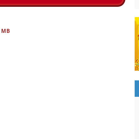
Y MB
B