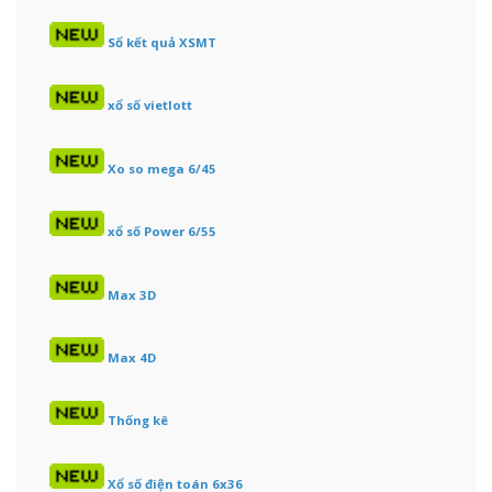
Sổ kết quả XSMT
xổ số vietlott
Xo so mega 6/45
xổ số Power 6/55
Max 3D
Max 4D
Thống kê
Xổ số điện toán 6x36