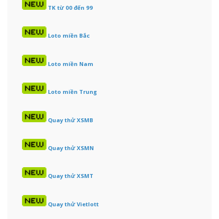
TK từ 00 đến 99
Loto miền Bắc
Loto miền Nam
Loto miền Trung
Quay thử XSMB
Quay thử XSMN
Quay thử XSMT
Quay thử Vietlott