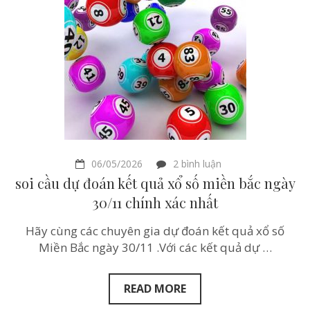
ở
06/05/2026
2 bình luận
soi
soi cầu dự đoán kết quả xổ số miền bắc ngày
cầu
dự
30/11 chính xác nhất
đoán
kết
Hãy cùng các chuyên gia dự đoán kết quả xổ số
quả
xổ
Miền Bắc ngày 30/11 .Với các kết quả dự …
số
miền
bắc
READ MORE
ngày
30/11