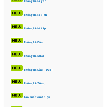
Thống kê lô gan
Thống kê lô xiên
Thống kê lô kép
Thống kê Đầu
Thống kê Đuôi
Thống kê Đầu – Đuôi
Thống kê Tổng
Tần suất xuất hiện