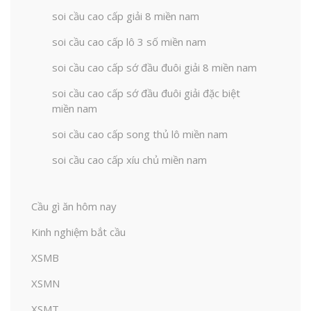
soi cầu cao cấp giải 8 miền nam
soi cầu cao cấp lô 3 số miền nam
soi cầu cao cấp sớ đầu đuôi giải 8 miền nam
soi cầu cao cấp sớ đầu đuôi giải đặc biệt
miền nam
soi cầu cao cấp song thủ lô miền nam
soi cầu cao cấp xíu chủ miền nam
Cầu gì ăn hôm nay
Kinh nghiệm bắt cầu
XSMB
XSMN
XSMT