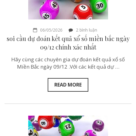
ở
06/05/2026
2 bình luận
soi
soi cầu dự đoán kết quả xổ số miền bắc ngày
cầu
dự
09/12 chính xác nhất
đoán
kết
Hãy cùng các chuyên gia dự đoán kết quả xổ số
quả
xổ
Miền Bắc ngày 09/12 .Với các kết quả dự …
số
miền
bắc
READ MORE
ngày
09/12
chính
xác
nhất