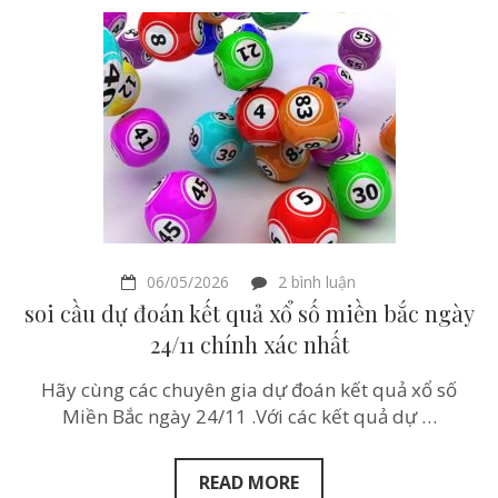
ở
06/05/2026
2 bình luận
soi
soi cầu dự đoán kết quả xổ số miền bắc ngày
cầu
dự
24/11 chính xác nhất
đoán
kết
Hãy cùng các chuyên gia dự đoán kết quả xổ số
quả
xổ
Miền Bắc ngày 24/11 .Với các kết quả dự …
số
miền
bắc
READ MORE
ngày