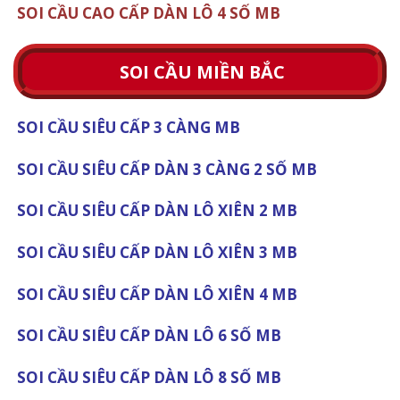
SOI CẦU CAO CẤP DÀN LÔ 4 SỐ MB
SOI CẦU MIỀN BẮC
SOI CẦU SIÊU CẤP 3 CÀNG MB
SOI CẦU SIÊU CẤP DÀN 3 CÀNG 2 SỐ MB
SOI CẦU SIÊU CẤP DÀN LÔ XIÊN 2 MB
SOI CẦU SIÊU CẤP DÀN LÔ XIÊN 3 MB
SOI CẦU SIÊU CẤP DÀN LÔ XIÊN 4 MB
SOI CẦU SIÊU CẤP DÀN LÔ 6 SỐ MB
SOI CẦU SIÊU CẤP DÀN LÔ 8 SỐ MB