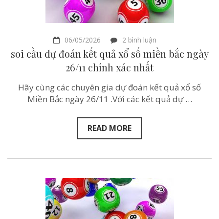
ở
06/05/2026
2 bình luận
soi
soi cầu dự đoán kết quả xổ số miền bắc ngày
cầu
dự
26/11 chính xác nhất
đoán
kết
Hãy cùng các chuyên gia dự đoán kết quả xổ số
quả
xổ
Miền Bắc ngày 26/11 .Với các kết quả dự …
số
miền
bắc
READ MORE
ngày
26/11
chính
xác
nhất