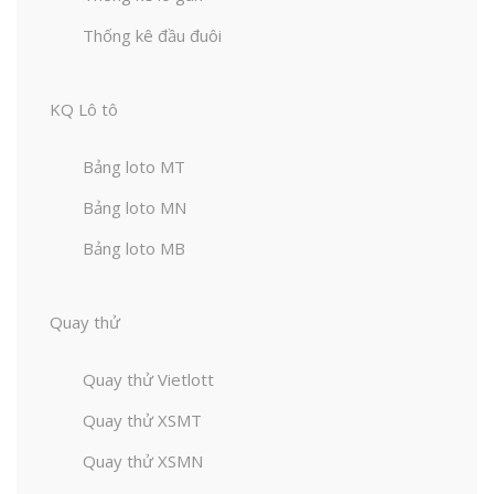
Thống kê đầu đuôi
KQ Lô tô
Bảng loto MT
Bảng loto MN
Bảng loto MB
Quay thử
Quay thử Vietlott
Quay thử XSMT
Quay thử XSMN