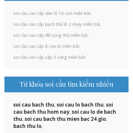
soi cầu cao cấp dàn lô 10 con miền bắc
soi cầu cao cấp bạch thủ lô 2 nháy miền bắc
soi cầu cao cấp đề song thủ miền bắc
soi cầu cao cấp 8 con lô miền bắc
soi cầu cao cấp cặp 3 càng miền bắc
Từ khóa soi cầu tìm kiếm nhiều
soi cau bach thu
,
soi cau lo bach thu
,
soi
cau bach thu hom nay
,
soi cau lo de bach
thu
,
soi cau bach thu mien bac 24 gio
,
bach thu lo
,