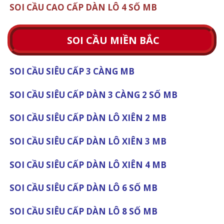
SOI CẦU CAO CẤP DÀN LÔ 4 SỐ MB
SOI CẦU MIỀN BẮC
SOI CẦU SIÊU CẤP 3 CÀNG MB
SOI CẦU SIÊU CẤP DÀN 3 CÀNG 2 SỐ MB
SOI CẦU SIÊU CẤP DÀN LÔ XIÊN 2 MB
SOI CẦU SIÊU CẤP DÀN LÔ XIÊN 3 MB
SOI CẦU SIÊU CẤP DÀN LÔ XIÊN 4 MB
SOI CẦU SIÊU CẤP DÀN LÔ 6 SỐ MB
SOI CẦU SIÊU CẤP DÀN LÔ 8 SỐ MB