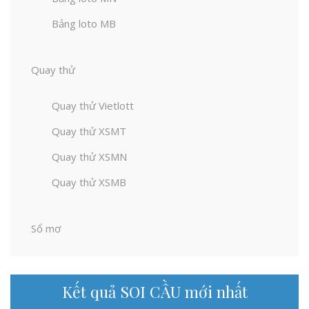
Bảng loto MB
Quay thử
Quay thử Vietlott
Quay thử XSMT
Quay thử XSMN
Quay thử XSMB
Sổ mơ
Kết quả SOI CẦU mới nhất