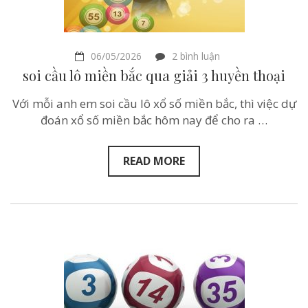
ở
06/05/2026
2 bình luận
soi
soi cầu lô miền bắc qua giải 3 huyền thoại
cầu
lô
Với mỗi anh em soi cầu lô xổ số miền bắc, thì việc dự
miền
bắc
đoán xổ số miền bắc hôm nay để cho ra …
qua
giải
3
READ MORE
huyền
thoại