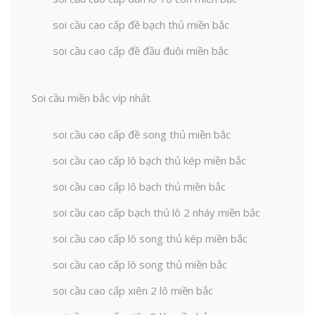
soi cầu cao cấp đề bạch thủ miền bắc
soi cầu cao cấp đề đầu đuôi miền bắc
Soi cầu miền bắc víp nhất
soi cầu cao cấp đề song thủ miền bắc
soi cầu cao cấp lô bạch thủ kép miền bắc
soi cầu cao cấp lô bạch thủ miền bắc
soi cầu cao cấp bạch thủ lô 2 nháy miền bắc
soi cầu cao cấp lô song thủ kép miền bắc
soi cầu cao cấp lô song thủ miền bắc
soi cầu cao cấp xiên 2 lô miền bắc