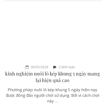
ở
06/05/2026
2 bình luận
kinh
kinh nghiệm nuôi lô kép khung 5 ngày mang
nghiệm
nuôi
lại hiệu quả cao
lô
kép
Phương pháp nuôi lô kép khung 5 ngày hiện nay
khung
5
được đông đảo người chơi sử dụng. Bởi vì cách chơi
ngày
này …
mang