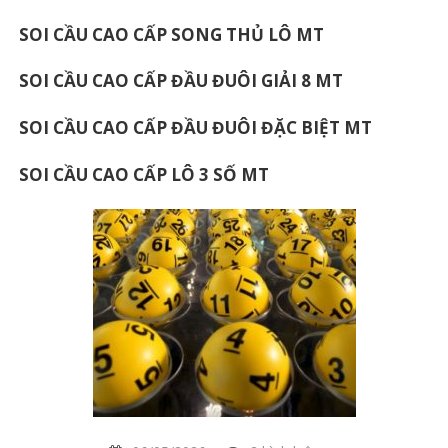
SOI CẦU CAO CẤP SONG THỦ LÔ MT
SOI CẦU CAO CẤP ĐẦU ĐUÔI GIẢI 8 MT
SOI CẦU CAO CẤP ĐẦU ĐUÔI ĐẶC BIỆT MT
SOI CẦU CAO CẤP LÔ 3 SỐ MT