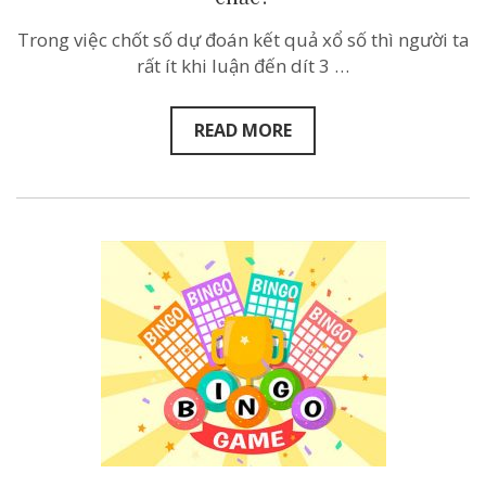
là
gì?
Trong việc chốt số dự đoán kết quả xổ số thì người ta
đít
3
rất ít khi luận đến dít 3 …
câm
đánh
con
READ MORE
gì
ăn
chắc?