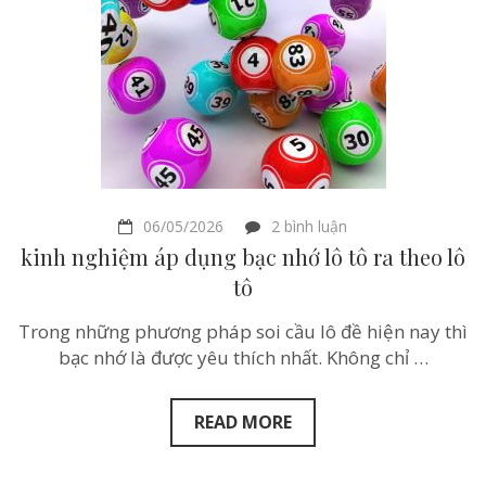
ở
06/05/2026
2 bình luận
kinh
kinh nghiệm áp dụng bạc nhớ lô tô ra theo lô
nghiệm
áp
tô
dụng
bạc
Trong những phương pháp soi cầu lô đề hiện nay thì
nhớ
lô
bạc nhớ là được yêu thích nhất. Không chỉ …
tô
ra
theo
READ MORE
lô
tô