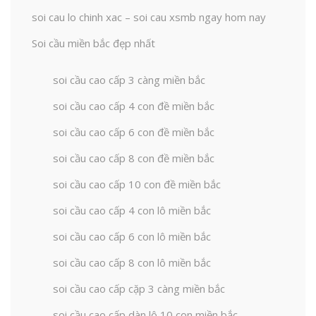
soi cau lo chinh xac – soi cau xsmb ngay hom nay
Soi cầu miền bắc đẹp nhất
soi cầu cao cấp 3 càng miền bắc
soi cầu cao cấp 4 con đề miền bắc
soi cầu cao cấp 6 con đề miền bắc
soi cầu cao cấp 8 con đề miền bắc
soi cầu cao cấp 10 con đề miền bắc
soi cầu cao cấp 4 con lô miền bắc
soi cầu cao cấp 6 con lô miền bắc
soi cầu cao cấp 8 con lô miền bắc
soi cầu cao cấp cặp 3 càng miền bắc
soi cầu cao cấp dàn lô 10 con miền bắc