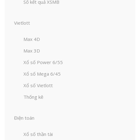
Sổ kết quả XSMB
Vietlott
Max 4D
Max 3D
Xổ số Power 6/55
Xổ số Mega 6/45
Xổ số Vietlott
Thống kê
Điện toán
Xổ số thần tài